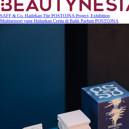
SAFF & Co. Hadirkan The POSTOJNA Project, Exhibition
Multisensori yang Hidupkan Cerita di Balik Parfum POSTOJNA