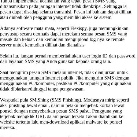
Tanpa implementasi keamanan yang tepat, pesan SMS yang
ditransmisikan pada jaringan internet tidak dienkripsi. Sehingga isi
pesan dapat disadap selama transmisi. Pesan ini bahkan dapat dilihat
atau diubah oleh pengguna yang memiliki akses ke sistem.
Adanya software mata-mata, seperti Flexispy, juga memungkinkan
penyusup secara otomatis dapat merekam semua pesan SMS yang
masuk dan keluar, dan kemudian mengupload log-nya ke remote
server untuk kemudian dilihat dan dianalisis.
Selain itu, jangan pernah memberitahukan user login ID dan password
dari layanan SMS yang Anda gunakan kepada orang lain.
Saat mengirim pesan SMS melalui internet, tidak dianjurkan untuk
menggunakan jaringan Internet publik. Jika mengirim SMS dengan
menggunakan PC/komputer, pastikan PC/komputer yang digunakan
tidak dibiarkan/ditinggal tanpa pengawasan.
Waspadai pula SMiShing (SMS Phishing). Modusnya mirip seperti
aksi phishing lewat email, namun pelaku menjebak korban lewat
ponsel dengan menyebarkan pesan SMS palsu. Pengguna yang
terjebak mengklik URL dalam pesan tersebut akan diarahkan ke
website tertentu lalu men-download aplikasi malware ke ponsel
mereka.