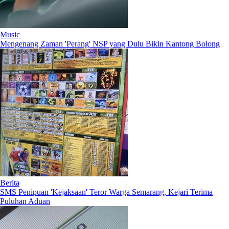
Music
Mengenang Zaman 'Perang' NSP yang Dulu Bikin Kantong Bolong
Berita
SMS Penipuan 'Kejaksaan' Teror Warga Semarang, Kejari Terima
Puluhan Aduan