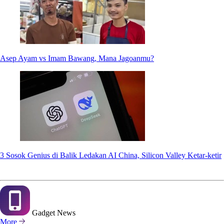
Asep Ayam vs Imam Bawang, Mana Jagoanmu?
3 Sosok Genius di Balik Ledakan AI China, Silicon Valley Ketar-ketir
Gadget
News
More