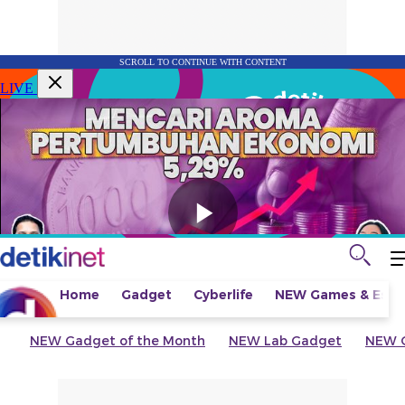
SCROLL TO CONTINUE WITH CONTENT
LIVE
Home
Gadget
Cyberlife
NEW
Games & Espo
NEW
Gadget of the Month
NEW
Lab Gadget
NEW
G