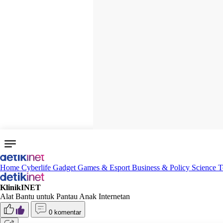
Home
Cyberlife
Gadget
Games & Esport
Business & Policy
Science
T
KlinikINET
Alat Bantu untuk Pantau Anak Internetan
0 komentar