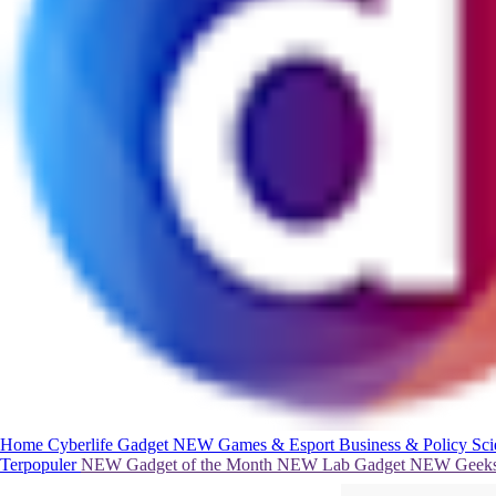
Home
Cyberlife
Gadget
NEW
Games & Esport
Business & Policy
Sc
Terpopuler
NEW
Gadget of the Month
NEW
Lab Gadget
NEW
Geeks