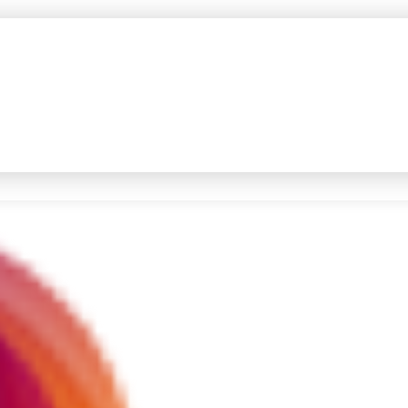
#4
prabowo
#5
gempa hari ini
Promoted
Terakhir yang dicari
Loading...