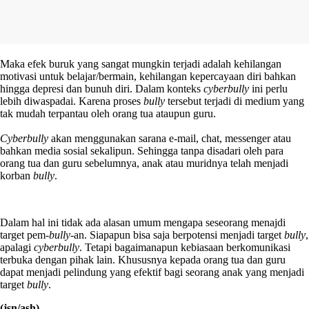
Maka efek buruk yang sangat mungkin terjadi adalah kehilangan
motivasi untuk belajar/bermain, kehilangan kepercayaan diri bahkan
hingga depresi dan bunuh diri. Dalam konteks
cyberbully
ini perlu
lebih diwaspadai. Karena proses
bully
tersebut terjadi di medium yang
tak mudah terpantau oleh orang tua ataupun guru.
Cyberbully
akan menggunakan sarana e-mail, chat, messenger atau
bahkan media sosial sekalipun. Sehingga tanpa disadari oleh para
orang tua dan guru sebelumnya, anak atau muridnya telah menjadi
korban
bully
.
Dalam hal ini tidak ada alasan umum mengapa seseorang menajdi
target pem-
bully
-an. Siapapun bisa saja berpotensi menjadi target
bully
,
apalagi
cyberbully
. Tetapi bagaimanapun kebiasaan berkomunikasi
terbuka dengan pihak lain. Khususnya kepada orang tua dan guru
dapat menjadi pelindung yang efektif bagi seorang anak yang menjadi
target
bully
.
(jsn/ash)