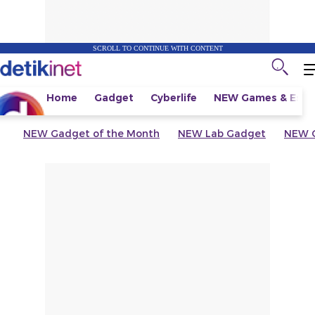
SCROLL TO CONTINUE WITH CONTENT
Home
Gadget
Cyberlife
NEW
Games & Espo
NEW
Gadget of the Month
NEW
Lab Gadget
NEW
G