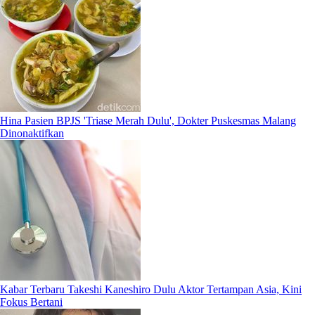
Hina Pasien BPJS 'Triase Merah Dulu', Dokter Puskesmas Malang
Dinonaktifkan
Kabar Terbaru Takeshi Kaneshiro Dulu Aktor Tertampan Asia, Kini
Fokus Bertani