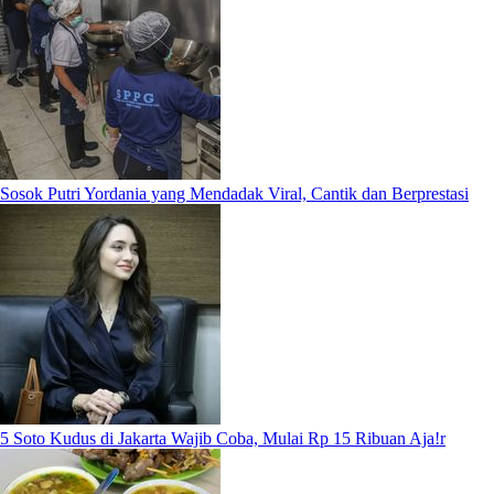
Sosok Putri Yordania yang Mendadak Viral, Cantik dan Berprestasi
5 Soto Kudus di Jakarta Wajib Coba, Mulai Rp 15 Ribuan Aja!r