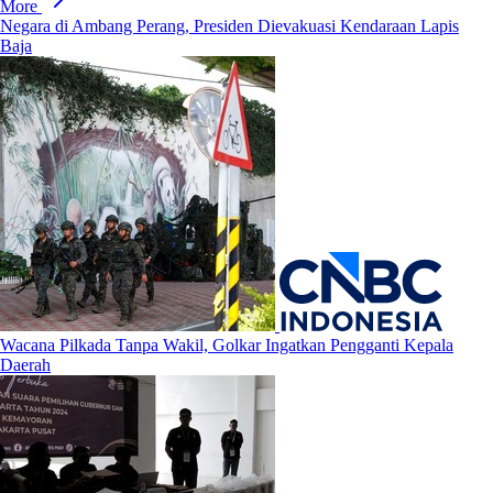
More
Negara di Ambang Perang, Presiden Dievakuasi Kendaraan Lapis
Baja
Wacana Pilkada Tanpa Wakil, Golkar Ingatkan Pengganti Kepala
Daerah