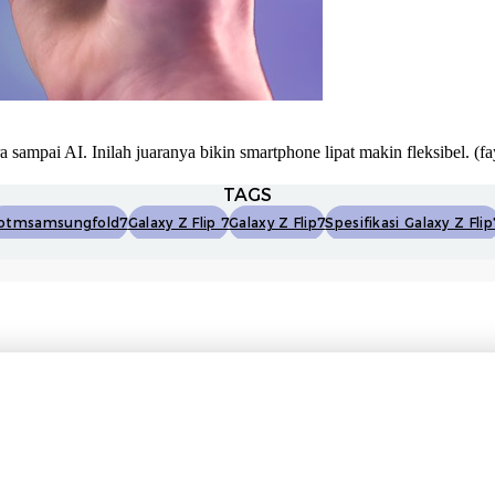
sampai AI. Inilah juaranya bikin smartphone lipat makin fleksibel.
(fa
TAGS
otmsamsungfold7
Galaxy Z Flip 7
Galaxy Z Flip7
Spesifikasi Galaxy Z Flip