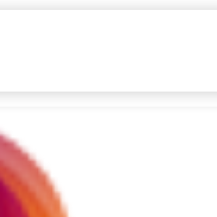
#4
iran
#5
gempa hari ini
Promoted
Terakhir yang dicari
Loading...