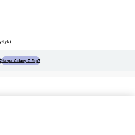
y/fyk)
7
Harga Galaxy Z Flip7