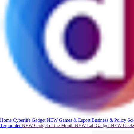
Home
Cyberlife
Gadget
NEW
Games & Esport
Business & Policy
Sc
Terpopuler
NEW
Gadget of the Month
NEW
Lab Gadget
NEW
Geeks