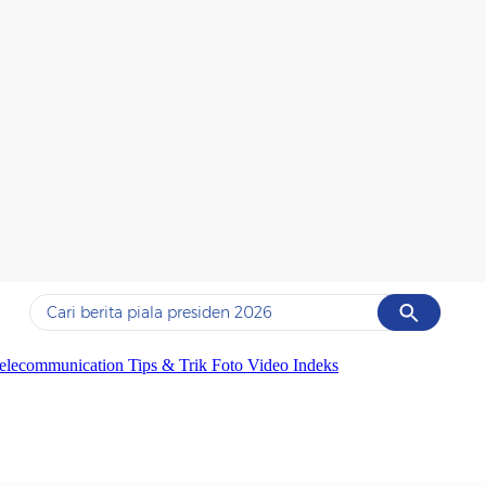
Cancel
Yang sedang ramai dicari
elecommunication
Tips & Trik
Foto
Video
Indeks
#1
data live draw sgp
#2
piala presiden 2026
#3
prabowo