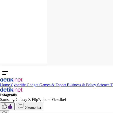
Home
Cyberlife
Gadget
Games & Esport
Business & Policy
Science
T
Infografis
Samsung Galaxy Z Flip7, Juara Fleksibel
0 komentar