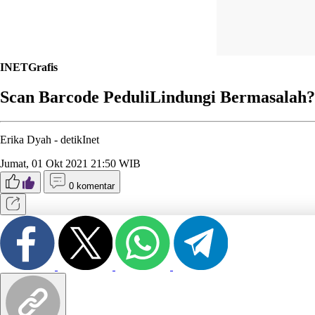
INETGrafis
Scan Barcode PeduliLindungi Bermasalah? 
Erika Dyah -
detikInet
Jumat, 01 Okt 2021 21:50 WIB
0 komentar