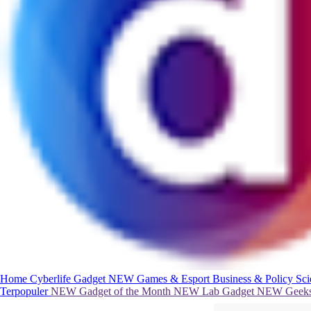
Home
Cyberlife
Gadget
NEW
Games & Esport
Business & Policy
Sc
Terpopuler
NEW
Gadget of the Month
NEW
Lab Gadget
NEW
Geeks