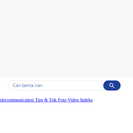
Cancel
Yang sedang ramai dicari
elecommunication
Tips & Trik
Foto
Video
Indeks
#1
data live draw sgp
#2
gempa hari ini
#3
prabowo