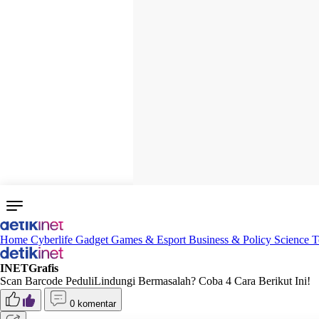
Home
Cyberlife
Gadget
Games & Esport
Business & Policy
Science
T
INETGrafis
Scan Barcode PeduliLindungi Bermasalah? Coba 4 Cara Berikut Ini!
0 komentar