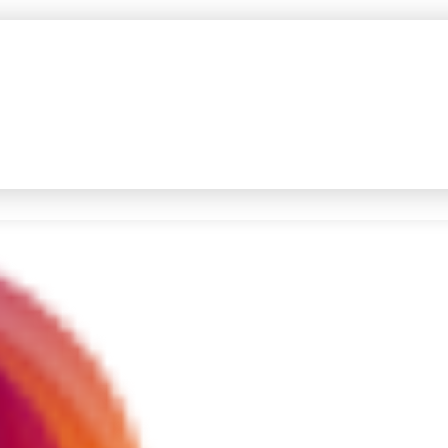
#4
iran
#5
demo
Promoted
Terakhir yang dicari
Loading...