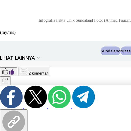
Infografis Fakta Unik Sundaland Foto: (Ahmad Fauzan
(fay/rns)
Sundaland
Miste
LIHAT LAINNYA
2 komentar