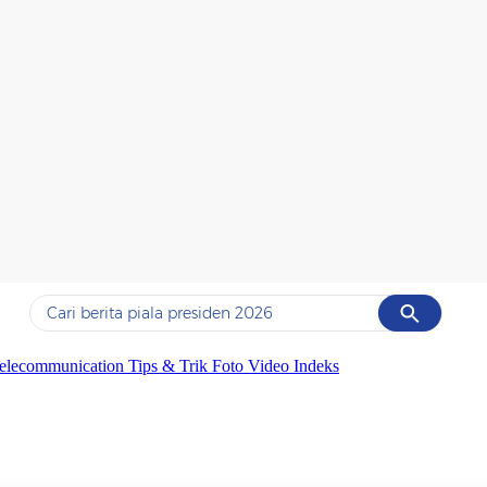
Cancel
Yang sedang ramai dicari
elecommunication
Tips & Trik
Foto
Video
Indeks
#1
data live draw sgp
#2
piala presiden 2026
#3
prabowo