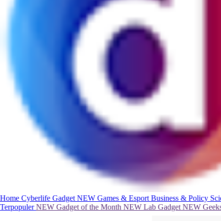
Home
Cyberlife
Gadget
NEW
Games & Esport
Business & Policy
Sc
Terpopuler
NEW
Gadget of the Month
NEW
Lab Gadget
NEW
Geeks