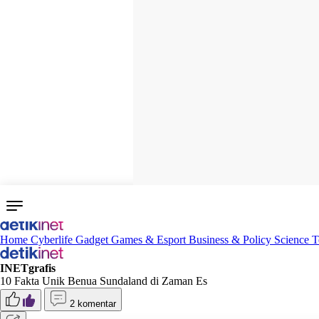
Home
Cyberlife
Gadget
Games & Esport
Business & Policy
Science
T
INETgrafis
10 Fakta Unik Benua Sundaland di Zaman Es
2 komentar