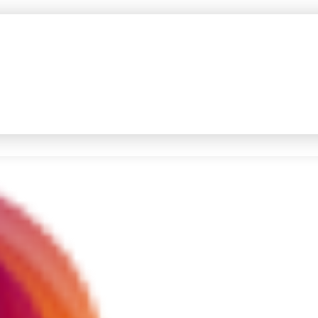
#4
iran
#5
gempa hari ini
Promoted
Terakhir yang dicari
Loading...