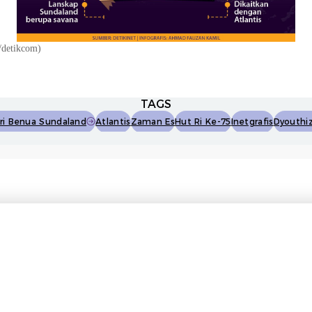
/detikcom)
TAGS
ri Benua Sundaland
Atlantis
Zaman Es
Hut Ri Ke-75
Inetgrafis
Dyouthi