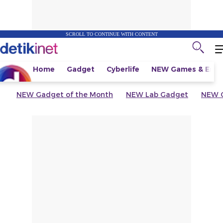
SCROLL TO CONTINUE WITH CONTENT
Home
Gadget
Cyberlife
NEW
Games & Espo
NEW
Gadget of the Month
NEW
Lab Gadget
NEW
G