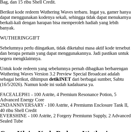
Bag, dan 15 ribu Shell Credit.
Berikut kode redeem Wuthering Waves terbaru. Ingat ya, gamer hanya
dapat menggunakan kodenya sekali, sehingga tidak dapat menukarnya
berkali-kali dengan harapan bisa memperoleh hadiah yang lebih
banyak.
WUTHERINGGIFT
Sebelumnya perlu diingatkan, tidak diketahui masa aktif kode tersebut
dan berapa pemain yang dapat menggunakannya. Jadi pastikan untuk
segera mengklaimnya.
Untuk kode redeem yang sebelumnya pernah dibagikan berbarengan
Wuthering Waves Version 3.2 Preview Special Broadcast adalah
sebagai berikut, dihimpun
detikINET
dari berbagai sumber, Sabtu
(16/5/2026). Namun kode ini sudah kadaluarsa ya.
FACEALEPH1 - 100 Astrite, 4 Premium Resonance Potion, 5
Advanced Energy Core
2NDANNIVERSARY - 100 Astrite, 4 Premiumn Enclosure Tank II,
40 ribu Shell Credit
EVERSHINE - 100 Astrite, 2 Forgery Premiumn Supply, 2 Advanced
Sealed Tube