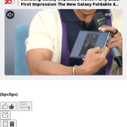
First Impression The New Galaxy Foldable &
Galaxy Watch Series
(hps/hps)
0