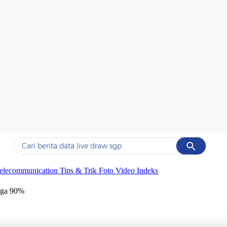
Cancel
Yang sedang ramai dicari
elecommunication
Tips & Trik
Foto
Video
Indeks
#1
ketik
ngga 90%
#2
bromo
#3
streaming motogp