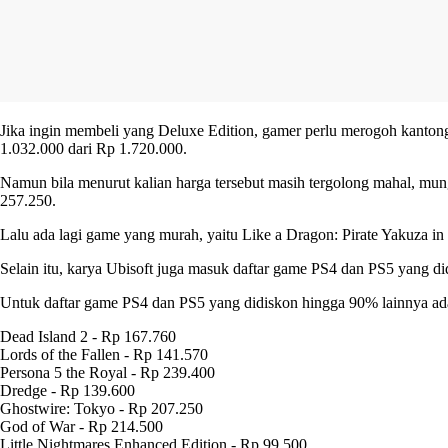
Jika ingin membeli yang Deluxe Edition, gamer perlu merogoh kantong 
1.032.000 dari Rp 1.720.000.
Namun bila menurut kalian harga tersebut masih tergolong mahal, mun
257.250.
Lalu ada lagi game yang murah, yaitu Like a Dragon: Pirate Yakuza i
Selain itu, karya Ubisoft juga masuk daftar game PS4 dan PS5 yang di
Untuk daftar game PS4 dan PS5 yang didiskon hingga 90% lainnya adal
Dead Island 2 - Rp 167.760
Lords of the Fallen - Rp 141.570
Persona 5 the Royal - Rp 239.400
Dredge - Rp 139.600
Ghostwire: Tokyo - Rp 207.250
God of War - Rp 214.500
Little Nightmares Enhanced Edition - Rp 99.500