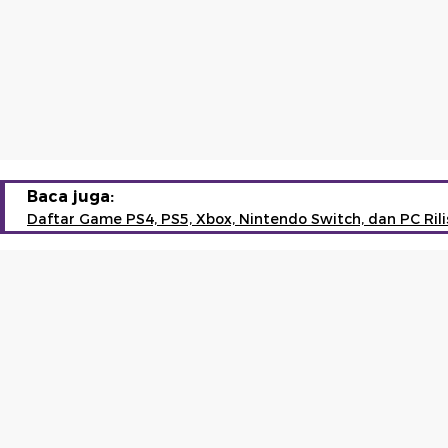
Baca juga:
Daftar Game PS4, PS5, Xbox, Nintendo Switch, dan PC Rili