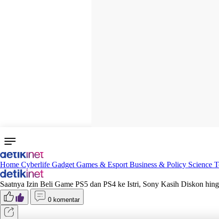
Home
Cyberlife
Gadget
Games & Esport
Business & Policy
Science
T
Saatnya Izin Beli Game PS5 dan PS4 ke Istri, Sony Kasih Diskon hi
0 komentar