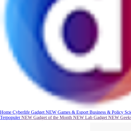
Home
Cyberlife
Gadget
NEW
Games & Esport
Business & Policy
Sc
Terpopuler
NEW
Gadget of the Month
NEW
Lab Gadget
NEW
Geeks