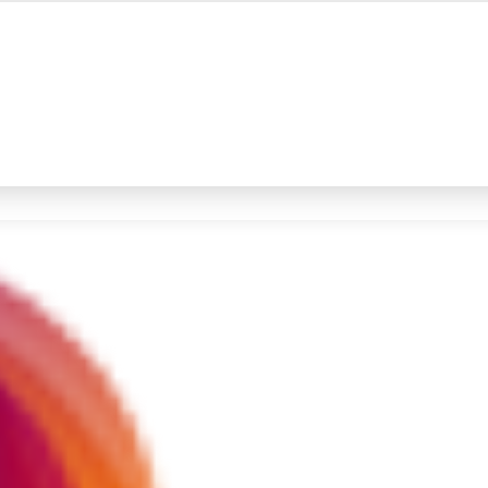
#4
prabowo
#5
data live draw sgp
Promoted
Terakhir yang dicari
Loading...