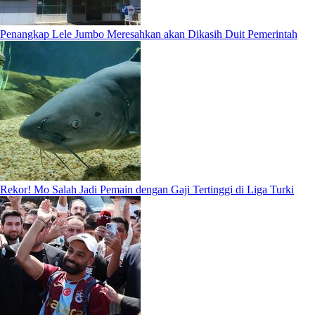
Penangkap Lele Jumbo Meresahkan akan Dikasih Duit Pemerintah
Rekor! Mo Salah Jadi Pemain dengan Gaji Tertinggi di Liga Turki