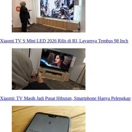
Xiaomi TV S Mini LED 2026 Rilis di RI, Layarnya Tembus 98 Inch
Xiaomi: TV Masih Jadi Pusat Hiburan, Smartphone Hanya Pelengkap