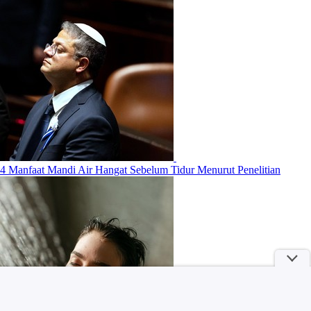
4 Manfaat Mandi Air Hangat Sebelum Tidur Menurut Penelitian