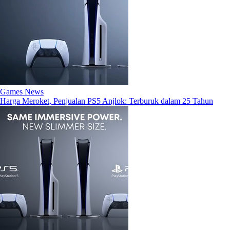
Games News
Harga Meroket, Penjualan PS5 Anjlok: Terburuk dalam 25 Tahun