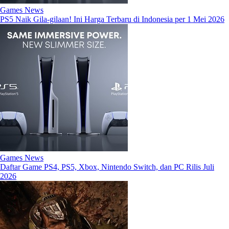
Games News
PS5 Naik Gila-gilaan! Ini Harga Terbaru di Indonesia per 1 Mei 2026
Games News
Daftar Game PS4, PS5, Xbox, Nintendo Switch, dan PC Rilis Juli
2026