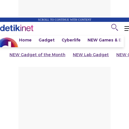
SCROLL TO CONTINUE WITH CONTENT
Home
Gadget
Cyberlife
NEW
Games & Espo
NEW
Gadget of the Month
NEW
Lab Gadget
NEW
G