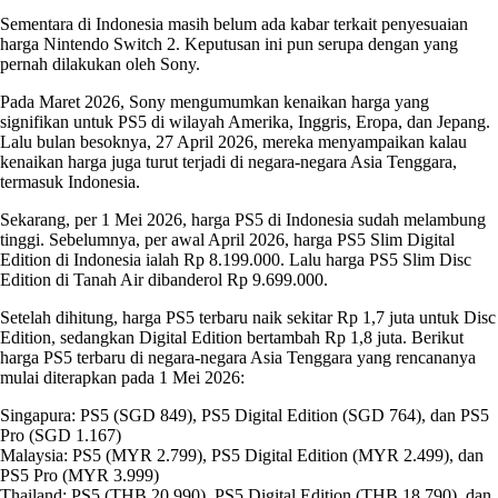
Sementara di Indonesia masih belum ada kabar terkait penyesuaian
harga Nintendo Switch 2. Keputusan ini pun serupa dengan yang
pernah dilakukan oleh Sony.
Pada Maret 2026, Sony mengumumkan kenaikan harga yang
signifikan untuk PS5 di wilayah Amerika, Inggris, Eropa, dan Jepang.
Lalu bulan besoknya, 27 April 2026, mereka menyampaikan kalau
kenaikan harga juga turut terjadi di negara-negara Asia Tenggara,
termasuk Indonesia.
Sekarang, per 1 Mei 2026, harga PS5 di Indonesia sudah melambung
tinggi. Sebelumnya, per awal April 2026, harga PS5 Slim Digital
Edition di Indonesia ialah Rp 8.199.000. Lalu harga PS5 Slim Disc
Edition di Tanah Air dibanderol Rp 9.699.000.
Setelah dihitung, harga PS5 terbaru naik sekitar Rp 1,7 juta untuk Disc
Edition, sedangkan Digital Edition bertambah Rp 1,8 juta. Berikut
harga PS5 terbaru di negara-negara Asia Tenggara yang rencananya
mulai diterapkan pada 1 Mei 2026:
Singapura: PS5 (SGD 849), PS5 Digital Edition (SGD 764), dan PS5
Pro (SGD 1.167)
Malaysia: PS5 (MYR 2.799), PS5 Digital Edition (MYR 2.499), dan
PS5 Pro (MYR 3.999)
Thailand: PS5 (THB 20.990), PS5 Digital Edition (THB 18.790), dan