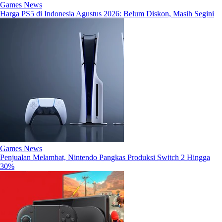
Games News
Harga PS5 di Indonesia Agustus 2026: Belum Diskon, Masih Segini
Games News
Penjualan Melambat, Nintendo Pangkas Produksi Switch 2 Hingga
30%