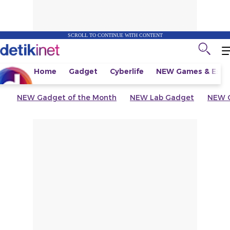
SCROLL TO CONTINUE WITH CONTENT
Home
Gadget
Cyberlife
NEW
Games & Espo
NEW
Gadget of the Month
NEW
Lab Gadget
NEW
G