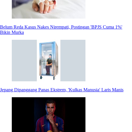
Belum Reda Kasus Nakes Nirempati, Postingan 'BPJS Cuma 1%'
Bikin Murka
Jepang Dipanggang Panas Ekstrem, 'Kulkas Manusia' Laris Manis