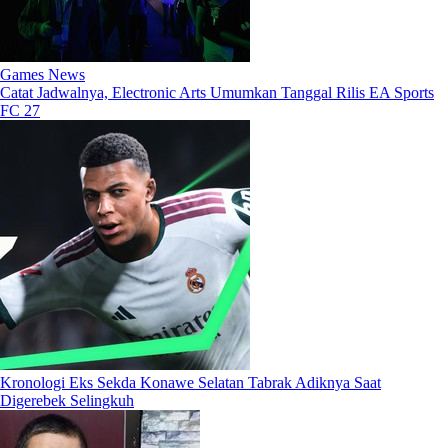
Games News
Catat Jadwalnya, Electronic Arts Umumkan Tanggal Rilis EA Sports
FC 27
Kronologi Eks Sekda Konawe Selatan Tabrak Adiknya Saat
Digerebek Selingkuh