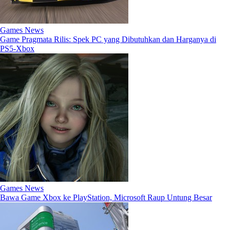
Games News
Game Pragmata Rilis: Spek PC yang Dibutuhkan dan Harganya di
PS5-Xbox
Games News
Bawa Game Xbox ke PlayStation, Microsoft Raup Untung Besar