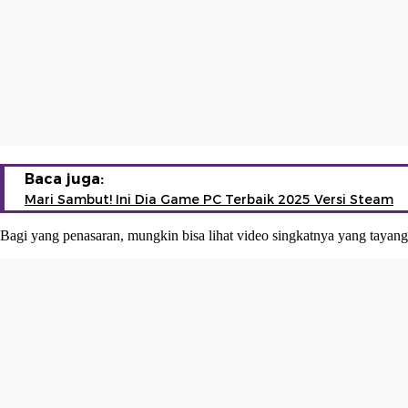
Baca juga:
Mari Sambut! Ini Dia Game PC Terbaik 2025 Versi Steam
Bagi yang penasaran, mungkin bisa lihat video singkatnya yang tayang 