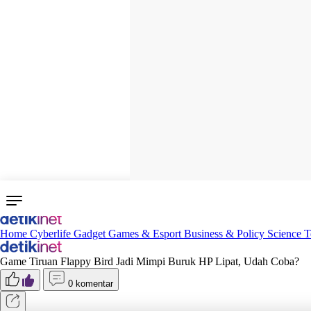
Home
Cyberlife
Gadget
Games & Esport
Business & Policy
Science
T
Game Tiruan Flappy Bird Jadi Mimpi Buruk HP Lipat, Udah Coba?
0 komentar