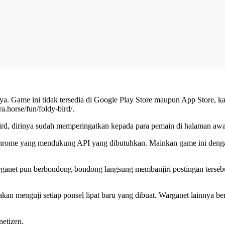
. Game ini tidak tersedia di Google Play Store maupun App Store, kar
a.horse/fun/foldy-bird/.
d, dirinya sudah memperingatkan kepada para pemain di halaman awal 
 Chrome yang mendukung API yang dibutuhkan. Mainkan game ini dengan 
anet pun berbondong-bondong langsung membanjiri postingan tersebut.
 akan menguji setiap ponsel lipat baru yang dibuat. Warganet lainnya
netizen.