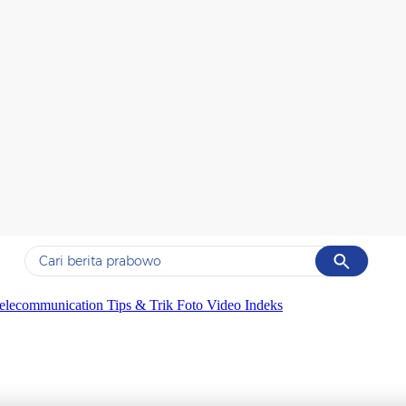
Cancel
Yang sedang ramai dicari
elecommunication
Tips & Trik
Foto
Video
Indeks
#1
data live draw sgp
#2
piala presiden 2026
#3
prabowo