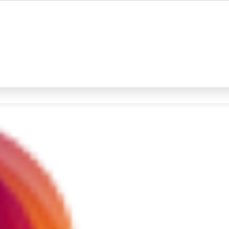
#4
iran
#5
gempa hari ini
Promoted
Terakhir yang dicari
Loading...