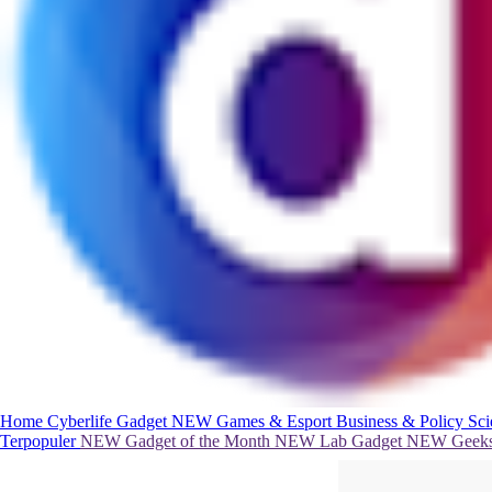
Home
Cyberlife
Gadget
NEW
Games & Esport
Business & Policy
Sc
Terpopuler
NEW
Gadget of the Month
NEW
Lab Gadget
NEW
Geeks