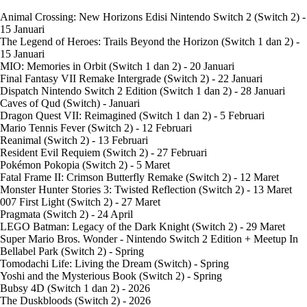
Animal Crossing: New Horizons Edisi Nintendo Switch 2 (Switch 2) -
15 Januari
The Legend of Heroes: Trails Beyond the Horizon (Switch 1 dan 2) -
15 Januari
MIO: Memories in Orbit (Switch 1 dan 2) - 20 Januari
Final Fantasy VII Remake Intergrade (Switch 2) - 22 Januari
Dispatch Nintendo Switch 2 Edition (Switch 1 dan 2) - 28 Januari
Caves of Qud (Switch) - Januari
Dragon Quest VII: Reimagined (Switch 1 dan 2) - 5 Februari
Mario Tennis Fever (Switch 2) - 12 Februari
Reanimal (Switch 2) - 13 Februari
Resident Evil Requiem (Switch 2) - 27 Februari
Pokémon Pokopia (Switch 2) - 5 Maret
Fatal Frame II: Crimson Butterfly Remake (Switch 2) - 12 Maret
Monster Hunter Stories 3: Twisted Reflection (Switch 2) - 13 Maret
007 First Light (Switch 2) - 27 Maret
Pragmata (Switch 2) - 24 April
LEGO Batman: Legacy of the Dark Knight (Switch 2) - 29 Maret
Super Mario Bros. Wonder - Nintendo Switch 2 Edition + Meetup In
Bellabel Park (Switch 2) - Spring
Tomodachi Life: Living the Dream (Switch) - Spring
Yoshi and the Mysterious Book (Switch 2) - Spring
Bubsy 4D (Switch 1 dan 2) - 2026
The Duskbloods (Switch 2) - 2026