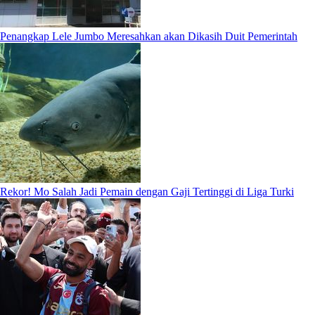
Penangkap Lele Jumbo Meresahkan akan Dikasih Duit Pemerintah
Rekor! Mo Salah Jadi Pemain dengan Gaji Tertinggi di Liga Turki