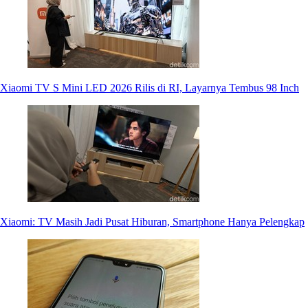
Xiaomi TV S Mini LED 2026 Rilis di RI, Layarnya Tembus 98 Inch
Xiaomi: TV Masih Jadi Pusat Hiburan, Smartphone Hanya Pelengkap