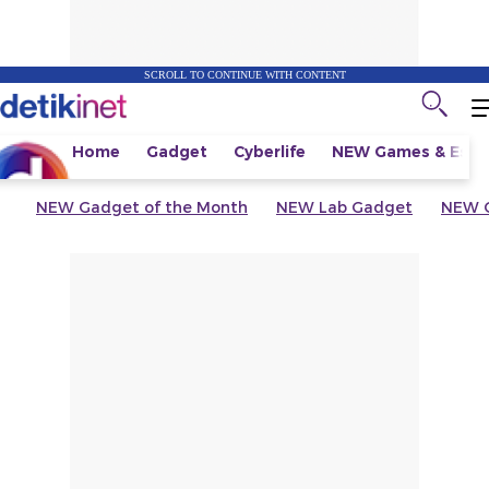
SCROLL TO CONTINUE WITH CONTENT
Home
Gadget
Cyberlife
NEW
Games & Espo
NEW
Gadget of the Month
NEW
Lab Gadget
NEW
G