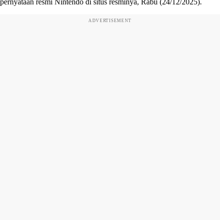
pernyataan resmi Nintendo di situs resminya, Rabu (24/12/2025).
ADVERTISEMENT