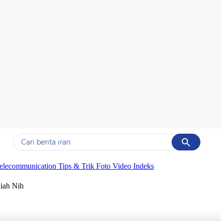
Cancel
Yang sedang ramai dicari
elecommunication
Tips & Trik
Foto
Video
Indeks
#1
gempa hari ini
iah Nih
#2
gempa
#3
prabowo