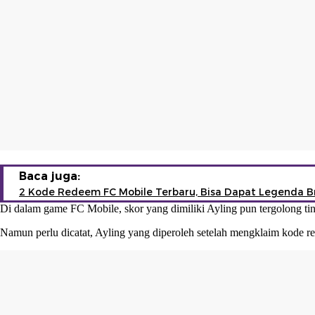
Baca juga:
2 Kode Redeem FC Mobile Terbaru, Bisa Dapat Legenda Br
Di dalam game FC Mobile, skor yang dimiliki Ayling pun tergolong ting
Namun perlu dicatat, Ayling yang diperoleh setelah mengklaim kode r