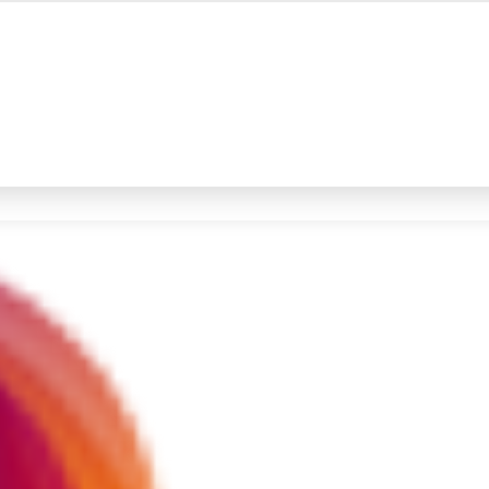
#4
iran
#5
demo
Promoted
Terakhir yang dicari
Loading...