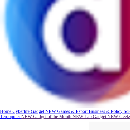
Home
Cyberlife
Gadget
NEW
Games & Esport
Business & Policy
Sc
Terpopuler
NEW
Gadget of the Month
NEW
Lab Gadget
NEW
Geeks