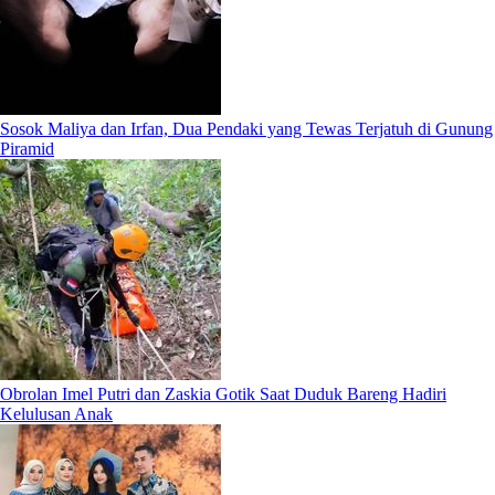
Sosok Maliya dan Irfan, Dua Pendaki yang Tewas Terjatuh di Gunung
Piramid
Obrolan Imel Putri dan Zaskia Gotik Saat Duduk Bareng Hadiri
Kelulusan Anak