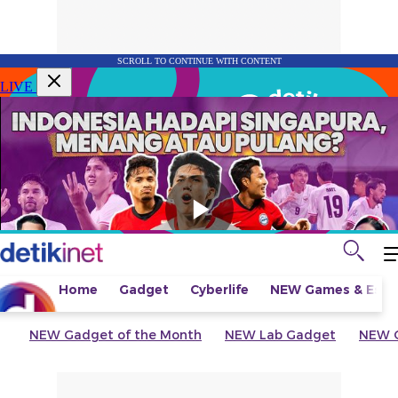
SCROLL TO CONTINUE WITH CONTENT
LIVE
Home
Gadget
Cyberlife
NEW
Games & Espo
NEW
Gadget of the Month
NEW
Lab Gadget
NEW
G