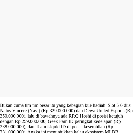
Bukan cuma tim-tim besar itu yang kebagian kue hadiah. Slot 5-6 diisi
Natus Vincere (Navi) (Rp 329.000.000) dan Dewa United Esports (Rp
350.000.000), lalu di bawahnya ada RRQ Hoshi di posisi ketujuh
dengan Rp 259.000.000, Geek Fam ID peringkat kedelapan (Rp
238.000.000), dan Team Liquid ID di posisi kesembilan (Rp
231.000.000). Angka ini menunjukkan kalau ekosistem MLBB