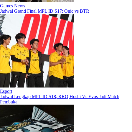
Games News
Jadwal Grand Final MPL ID S17: Onic vs BTR
Esport
Jadwal Lengkap MPL ID S18, RRQ Hoshi Vs Evos Jadi Match
Pembuka