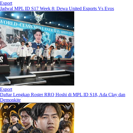
Esport
Jadwal MPL ID S17 Week 8: Dewa United Esports Vs Evos
Esport
Daftar Lengkap Roster RRQ Hoshi di MPL ID S18, Ada Clay dan
Demonkite