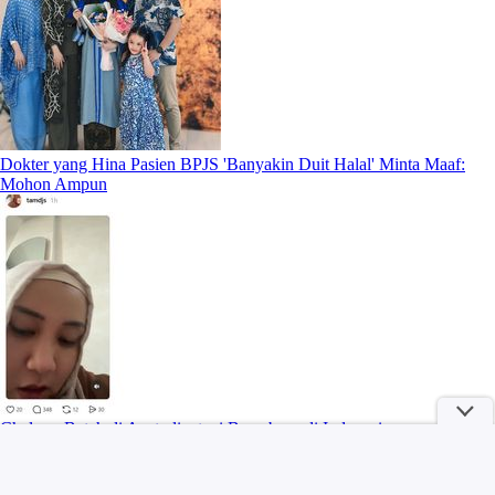
Dokter yang Hina Pasien BPJS 'Banyakin Duit Halal' Minta Maaf:
Mohon Ampun
Chelsea: Betah di Australia, tapi Buru-buru di Indonesia