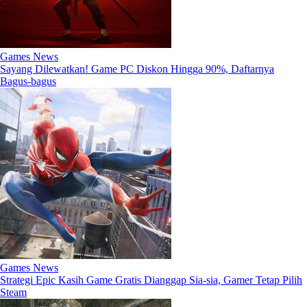
Games News
Sayang Dilewatkan! Game PC Diskon Hingga 90%, Daftarnya
Bagus-bagus
Games News
Strategi Epic Kasih Game Gratis Dianggap Sia-sia, Gamer Tetap Pilih
Steam