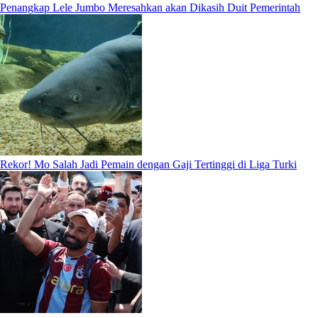
Penangkap Lele Jumbo Meresahkan akan Dikasih Duit Pemerintah
Rekor! Mo Salah Jadi Pemain dengan Gaji Tertinggi di Liga Turki