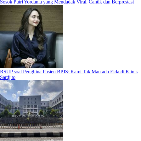
Sosok Putri Yordania yang Mendadak Viral, Cantik dan Berprestasi
RSUP soal Penghina Pasien BPJS: Kami Tak Mau ada Elda di Klinis
Sardjito