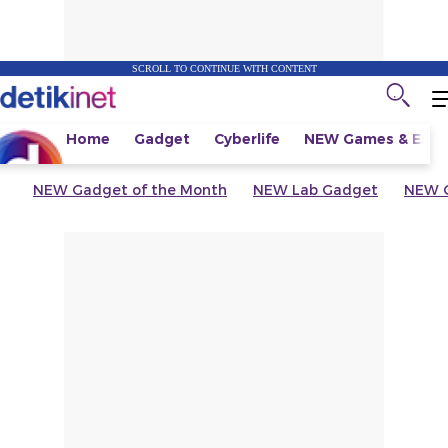
SCROLL TO CONTINUE WITH CONTENT
Home
Gadget
Cyberlife
NEW
Games & Espo
NEW
Gadget of the Month
NEW
Lab Gadget
NEW
G