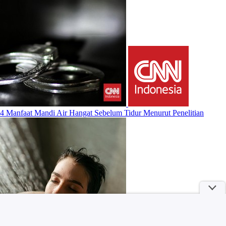
4 Manfaat Mandi Air Hangat Sebelum Tidur Menurut Penelitian