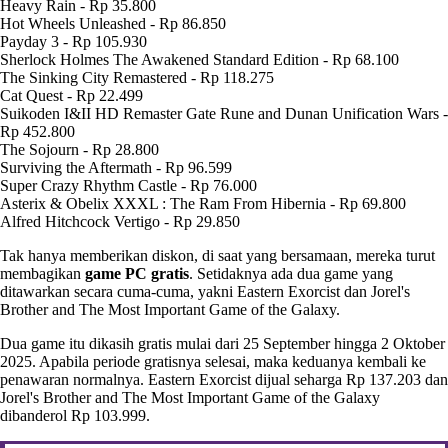
Heavy Rain - Rp 35.800
Hot Wheels Unleashed - Rp 86.850
Payday 3 - Rp 105.930
Sherlock Holmes The Awakened Standard Edition - Rp 68.100
The Sinking City Remastered - Rp 118.275
Cat Quest - Rp 22.499
Suikoden I&II HD Remaster Gate Rune and Dunan Unification Wars -
Rp 452.800
The Sojourn - Rp 28.800
Surviving the Aftermath - Rp 96.599
Super Crazy Rhythm Castle - Rp 76.000
Asterix & Obelix XXXL : The Ram From Hibernia - Rp 69.800
Alfred Hitchcock Vertigo - Rp 29.850
Tak hanya memberikan diskon, di saat yang bersamaan, mereka turut
membagikan
game PC gratis
. Setidaknya ada dua game yang
ditawarkan secara cuma-cuma, yakni Eastern Exorcist dan Jorel's
Brother and The Most Important Game of the Galaxy.
Dua game itu dikasih gratis mulai dari 25 September hingga 2 Oktober
2025. Apabila periode gratisnya selesai, maka keduanya kembali ke
penawaran normalnya. Eastern Exorcist dijual seharga Rp 137.203 dan
Jorel's Brother and The Most Important Game of the Galaxy
dibanderol Rp 103.999.