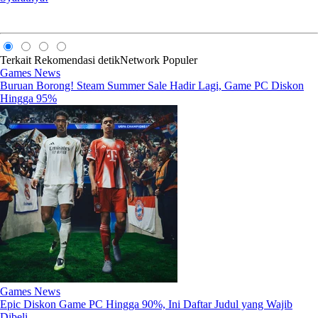
Terkait
Rekomendasi
detikNetwork
Populer
Games News
Buruan Borong! Steam Summer Sale Hadir Lagi, Game PC Diskon
Hingga 95%
Games News
Epic Diskon Game PC Hingga 90%, Ini Daftar Judul yang Wajib
Dibeli