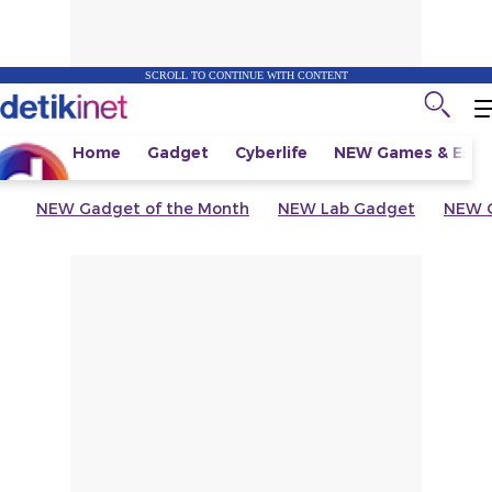
SCROLL TO CONTINUE WITH CONTENT
Home
Gadget
Cyberlife
NEW
Games & Espo
NEW
Gadget of the Month
NEW
Lab Gadget
NEW
G