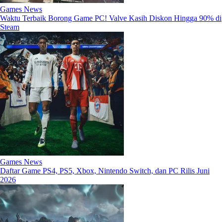
Games News
Waktu Terbaik Borong Game PC! Valve Kasih Diskon Hingga 90% di
Steam
Games News
Daftar Game PS4, PS5, Xbox, Nintendo Switch, dan PC Rilis Juni
2026