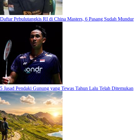
Daftar Pebulutangkis RI di China Masters, 6 Pasang Sudah Mundur
5 Jasad Pendaki Gunung yang Tewas Tahun Lalu Telah Ditemukan