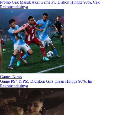
Promo Gak Masuk Akal Game PC Diskon Hingga 90%, Cek
Rekomendasinya
Games News
Game PS4 & PS5 Didiskon Gila-gilaan Hingga 90%, Ini
Rekomendasinya