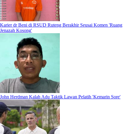
Karier dr Beni di RSUD Ruteng Berakhir Seusai Komen 'Ruang
Jenazah Kosong'
John Herdman Kalah Adu Taktik Lawan Pelatih 'Kemarin Sore'