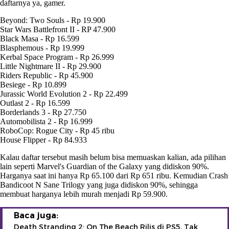
daftarnya ya, gamer.
Beyond: Two Souls - Rp 19.900
Star Wars Battlefront II - RP 47.900
Black Masa - Rp 16.599
Blasphemous - Rp 19.999
Kerbal Space Program - Rp 26.999
Little Nightmare II - Rp 29.900
Riders Republic - Rp 45.900
Besiege - Rp 10.899
Jurassic World Evolution 2 - Rp 22.499
Outlast 2 - Rp 16.599
Borderlands 3 - Rp 27.750
Automobilista 2 - Rp 16.999
RoboCop: Rogue City - Rp 45 ribu
House Flipper - Rp 84.933
Kalau daftar tersebut masih belum bisa memuaskan kalian, ada pilihan
lain seperti Marvel's Guardian of the Galaxy yang didiskon 90%.
Harganya saat ini hanya Rp 65.100 dari Rp 651 ribu. Kemudian Crash
Bandicoot N Sane Trilogy yang juga didiskon 90%, sehingga
membuat harganya lebih murah menjadi Rp 59.900.
Baca juga:
Death Stranding 2: On The Beach Rilis di PS5, Tak