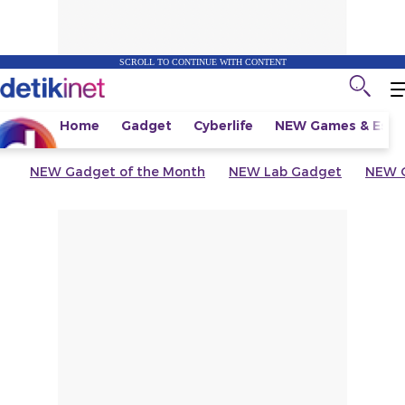
SCROLL TO CONTINUE WITH CONTENT
Home
Gadget
Cyberlife
NEW
Games & Espo
NEW
Gadget of the Month
NEW
Lab Gadget
NEW
G