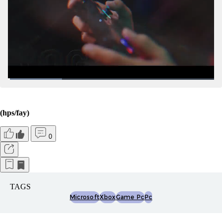
(hps/fay)
0
TAGS
Microsoft
Xbox
Game Pc
Pc