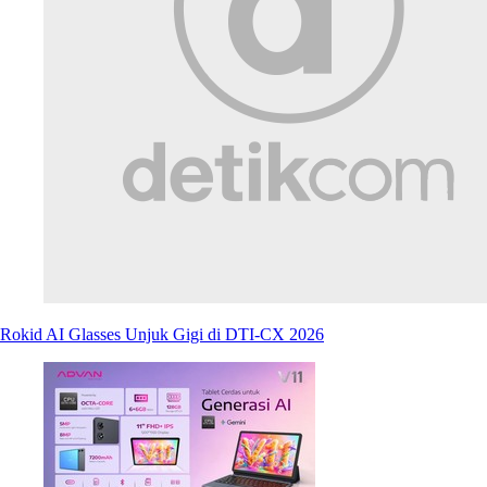
Rokid AI Glasses Unjuk Gigi di DTI-CX 2026