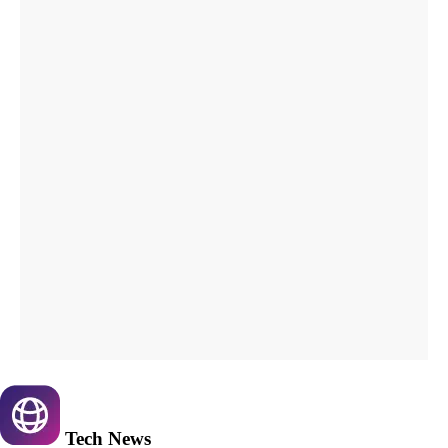
Tech
News