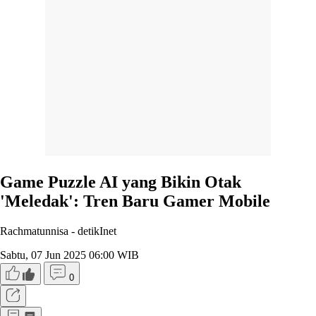
Game Puzzle AI yang Bikin Otak
'Meledak': Tren Baru Gamer Mobile
Rachmatunnisa -
detikInet
Sabtu, 07 Jun 2025 06:00 WIB
0