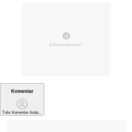
Komentar
Tulis Komentar Anda...