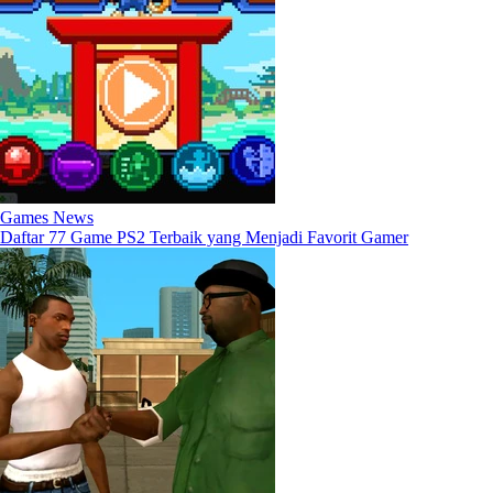
Games News
Daftar 77 Game PS2 Terbaik yang Menjadi Favorit Gamer