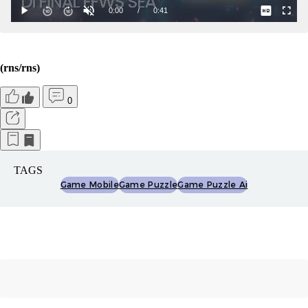
(rns/rns)
0
TAGS
Game Mobile
Game Puzzle
Game Puzzle Ai