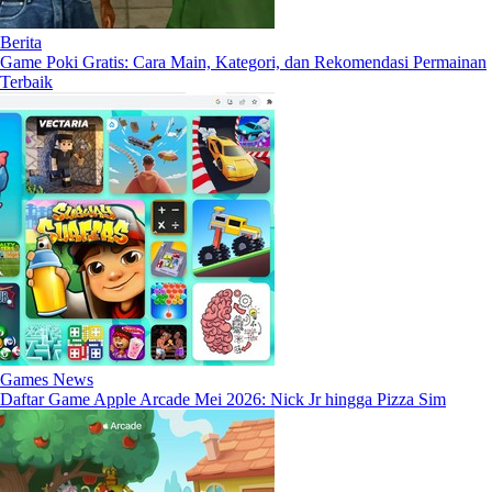
Berita
Game Poki Gratis: Cara Main, Kategori, dan Rekomendasi Permainan
Terbaik
Games News
Daftar Game Apple Arcade Mei 2026: Nick Jr hingga Pizza Sim