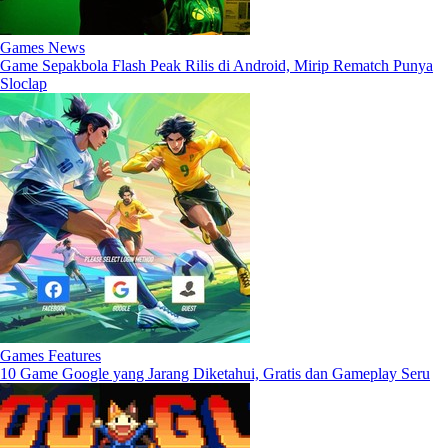
Games News
Game Sepakbola Flash Peak Rilis di Android, Mirip Rematch Punya
Sloclap
Games Features
10 Game Google yang Jarang Diketahui, Gratis dan Gameplay Seru