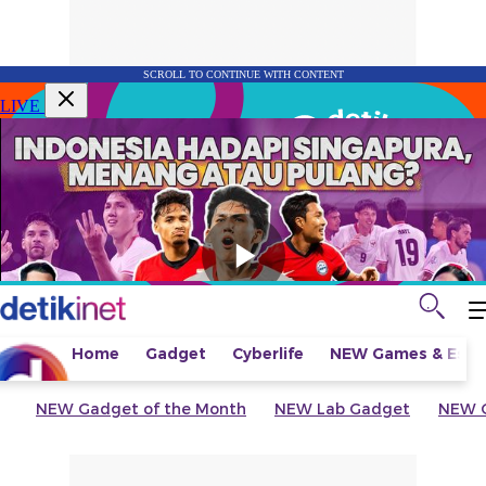
SCROLL TO CONTINUE WITH CONTENT
LIVE
Home
Gadget
Cyberlife
NEW
Games & Espo
NEW
Gadget of the Month
NEW
Lab Gadget
NEW
G