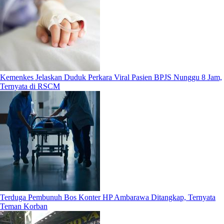
Kemenkes Jelaskan Duduk Perkara Viral Pasien BPJS Nunggu 8 Jam,
Ternyata di RSCM
Terduga Pembunuh Bos Konter HP Ambarawa Ditangkap, Ternyata
Teman Korban