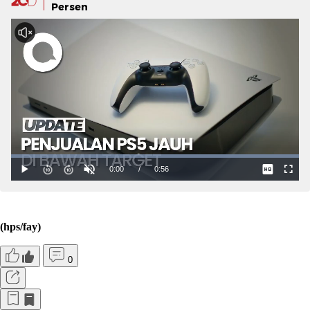
Persen
(hps/fay)
0