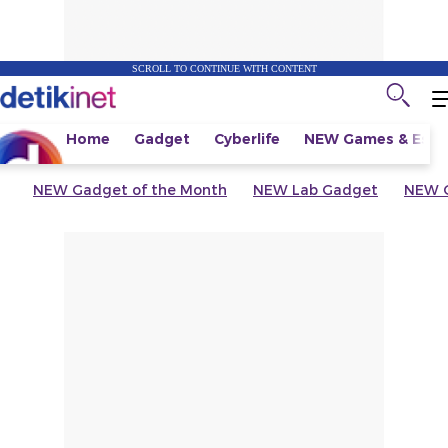
SCROLL TO CONTINUE WITH CONTENT
Home
Gadget
Cyberlife
NEW
Games & Espo
NEW
Gadget of the Month
NEW
Lab Gadget
NEW
G