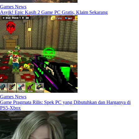
Games News
Asyik! Epic Kasih 2 Game PC Gratis, Klaim Sekarang
Games News
Game Pragmata Rilis: Spek PC yang Dibutuhkan dan Harganya di
PS5-Xbox