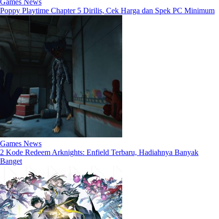
Games News
Poppy Playtime Chapter 5 Dirilis, Cek Harga dan Spek PC Minimum
Games News
2 Kode Redeem Arknights: Enfield Terbaru, Hadiahnya Banyak
Banget