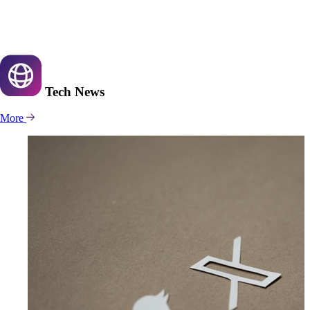
Tech
News
More