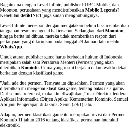
Bagaimana dengan Level Infinte, publisher PUBG Mobile, dan
Moonton, perusahaan yang mendistribusikan
Mobile Legends
?
Kebetulan
detikINET
juga sudah menghubunginya.
Level Infinite merespon dengan mengatakan belum bisa memberikan
tanggapan resmi mengenai hal tersebut. Sedangkan dari
Moonton
,
hingga berita ini dibuat, mereka tidak memberikan respon dari
pertanyaan yang dikirimkan pada tanggal 29 Januari lalu melalui
WhatsApp
.
Untuk aturan publisher game harus berbadan hukum di Indonesia,
merupakan salah satu Peraturan Menteri (Permen) yang akan
diterbitkan
Kominfo
. Cuma yang resmi berjalan dalam waktu dekat
berkaitan dengan klasifikasi game.
"Jadi, ada dua permen. Ternyata itu dipisahkan. Permen yang akan
diterbitkan itu mengenai klasifikasi game, tentang batas usia game.
Dari semula referensi, maka kini diwajibkan," ujar Direktur Jenderal
Aplikasi Informatika (Dirjen Aptika) Kementerian Kominfo, Semuel
Abrijani Pengerapan di Jakarta, Senin (29/1) lalu.
Adapun, permen klasifikasi game itu merupakan revisi dari Permen
Kominfo 11 tahun 2016 tentang klasifikasi permainan interaktif
elektronik.