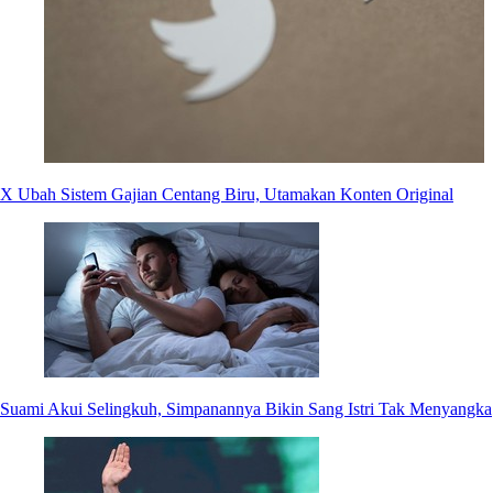
X Ubah Sistem Gajian Centang Biru, Utamakan Konten Original
Suami Akui Selingkuh, Simpanannya Bikin Sang Istri Tak Menyangka