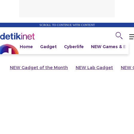
SCROLL TO CONTINUE WITH CONTENT
Home
Gadget
Cyberlife
NEW
Games & Espo
NEW
Gadget of the Month
NEW
Lab Gadget
NEW
G