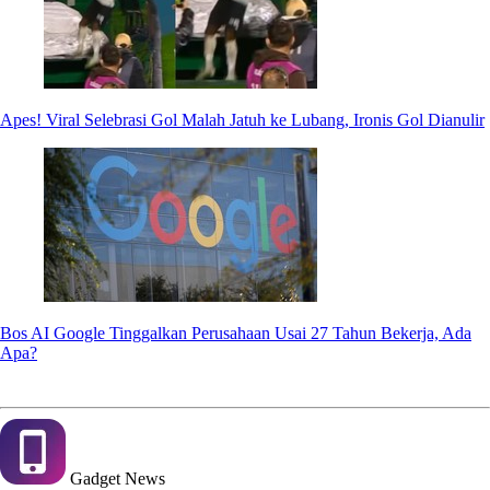
Apes! Viral Selebrasi Gol Malah Jatuh ke Lubang, Ironis Gol Dianulir
Bos AI Google Tinggalkan Perusahaan Usai 27 Tahun Bekerja, Ada
Apa?
Gadget
News