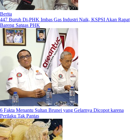
Berita
447 Buruh Di-PHK Imbas Gas Industri Naik, KSPSI Akan Rapat
Bareng Satgas PHK
6 Fakta Menantu Sultan Brunei yang Gelarnya Dicopot karena
Perilaku Tak Pantas