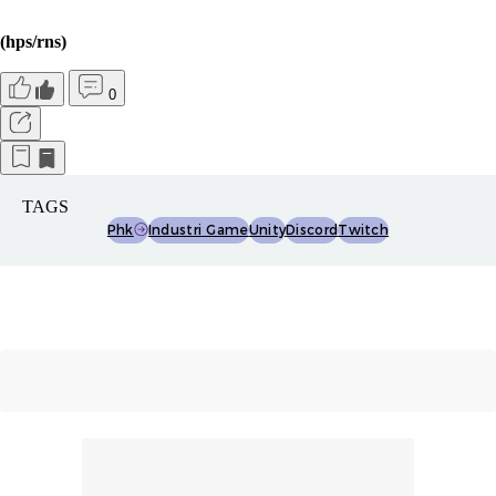
(hps/rns)
0
TAGS
Phk
Industri Game
Unity
Discord
Twitch