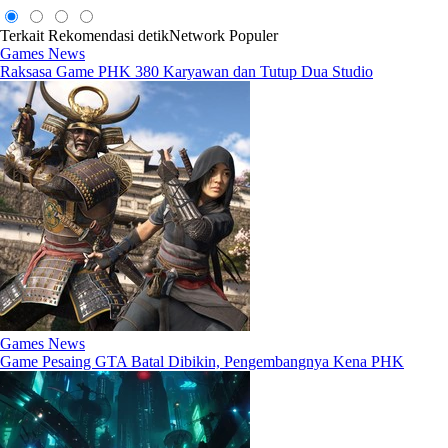
Terkait
Rekomendasi
detikNetwork
Populer
Games News
Raksasa Game PHK 380 Karyawan dan Tutup Dua Studio
Games News
Game Pesaing GTA Batal Dibikin, Pengembangnya Kena PHK