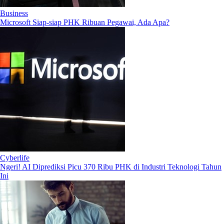
Business
Microsoft Siap-siap PHK Ribuan Pegawai, Ada Apa?
Cyberlife
Ngeri! AI Diprediksi Picu 370 Ribu PHK di Industri Teknologi Tahun
Ini