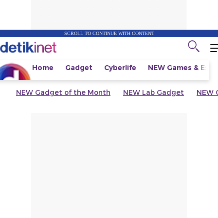
SCROLL TO CONTINUE WITH CONTENT
Home
Gadget
Cyberlife
NEW
Games & Espo
NEW
Gadget of the Month
NEW
Lab Gadget
NEW
G