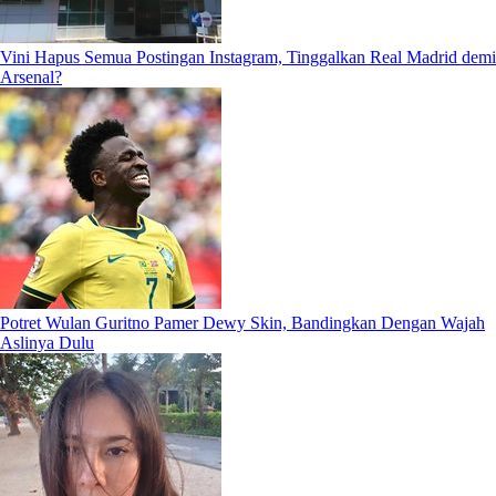
Vini Hapus Semua Postingan Instagram, Tinggalkan Real Madrid demi
Arsenal?
Potret Wulan Guritno Pamer Dewy Skin, Bandingkan Dengan Wajah
Aslinya Dulu