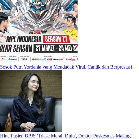
Sosok Putri Yordania yang Mendadak Viral, Cantik dan Berprestasi
Hina Pasien BPJS 'Triase Merah Dulu', Dokter Puskesmas Malang