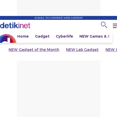
SCROLL TO CONTINUE WITH CONTENT
Home
Gadget
Cyberlife
NEW
Games & Espo
NEW
Gadget of the Month
NEW
Lab Gadget
NEW
G