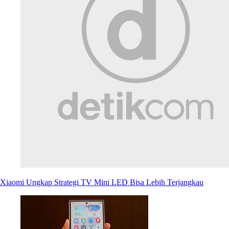
Xiaomi Ungkap Strategi TV Mini LED Bisa Lebih Terjangkau