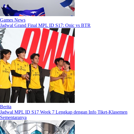
Games News
Jadwal Grand Final MPL ID S17: Onic vs BTR
Berita
Jadwal MPL ID S17 Week 7 Lengkap dengan Info Tiket-Klasemen
Sementaranya