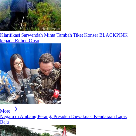
Klarifikasi Sarwendah Minta Tambah Tiket Konser BLACKPINK
kepada Ruben Onsu
More
Negara di Ambang Perang, Presiden Dievakuasi Kendaraan Lapis
Baja