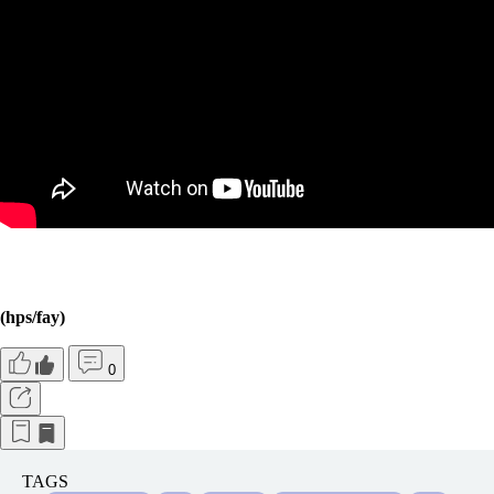
(hps/fay)
0
TAGS