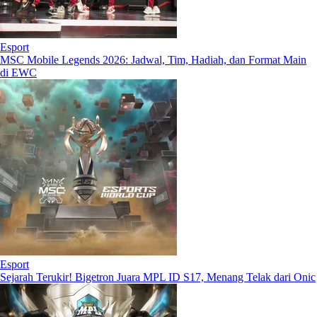
Esport
MSC Mobile Legends 2026: Jadwal, Tim, Hadiah, dan Format Main
di EWC
Esport
Sejarah Terukir! Bigetron Juara MPL ID S17, Menang Telak dari Onic