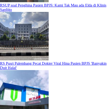
RSUP soal Penghina Pasien BPJS: Kami Tak Mau ada Elda di Klinis
Sardjito
RS Pusri Palembang Pecat Dokter Viral Hina Pasien BPJS 'Banyakin
Duit Halal'