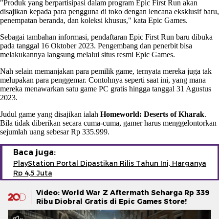
"Produk yang berpartisipasi dalam program Epic First Run akan
disajikan kepada para pengguna di toko dengan lencana eksklusif baru,
penempatan beranda, dan koleksi khusus," kata Epic Games.
Sebagai tambahan informasi, pendaftaran Epic First Run baru dibuka
pada tanggal 16 Oktober 2023. Pengembang dan penerbit bisa
melakukannya langsung melalui situs resmi Epic Games.
Nah selain memanjakan para pemilik game, ternyata mereka juga tak
melupakan para penggemar. Contohnya seperti saat ini, yang mana
mereka menawarkan satu game PC gratis hingga tanggal 31 Agustus
2023.
Judul game yang disajikan ialah
Homeworld: Deserts of Kharak
.
Bila tidak diberikan secara cuma-cuma, gamer harus menggelontorkan
sejumlah uang sebesar Rp 335.999.
Baca juga:
PlayStation Portal Dipastikan Rilis Tahun Ini, Harganya
Rp 4,5 Juta
Video: World War Z Aftermath Seharga Rp 339
Ribu Diobral Gratis di Epic Games Store!