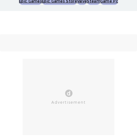
Epic Games
Epic Games Store
Valve
Steam
Game Pc