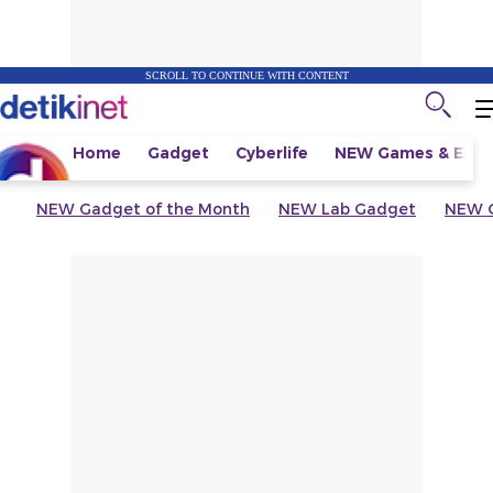
SCROLL TO CONTINUE WITH CONTENT
Home
Gadget
Cyberlife
NEW
Games & Espo
NEW
Gadget of the Month
NEW
Lab Gadget
NEW
G