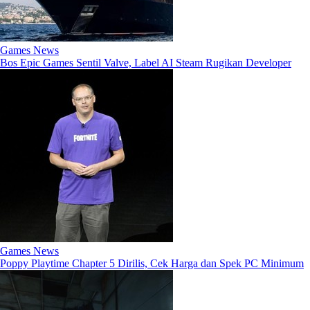
Games News
Bos Epic Games Sentil Valve, Label AI Steam Rugikan Developer
Games News
Poppy Playtime Chapter 5 Dirilis, Cek Harga dan Spek PC Minimum