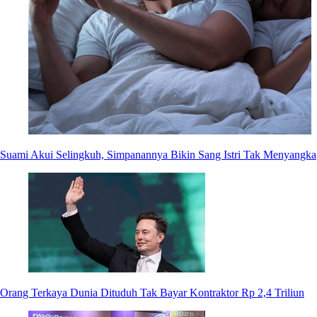
Suami Akui Selingkuh, Simpanannya Bikin Sang Istri Tak Menyangka
Orang Terkaya Dunia Dituduh Tak Bayar Kontraktor Rp 2,4 Triliun