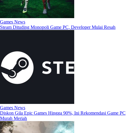
Games News
Steam Dituding Monopoli Game PC, Developer Mulai Resah
Games News
Diskon Gila Epic Games Hingga 90%, Ini Rekomendasi Game PC
Murah Meriah