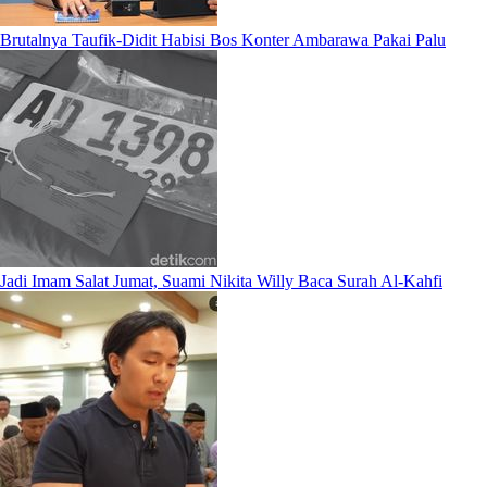
Brutalnya Taufik-Didit Habisi Bos Konter Ambarawa Pakai Palu
Jadi Imam Salat Jumat, Suami Nikita Willy Baca Surah Al-Kahfi