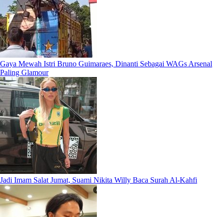
Gaya Mewah Istri Bruno Guimaraes, Dinanti Sebagai WAGs Arsenal
Paling Glamour
Jadi Imam Salat Jumat, Suami Nikita Willy Baca Surah Al-Kahfi