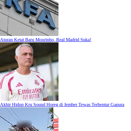
Aturan Ketat Baru Mourinho, Real Madrid Suka!
Akhir Hidup Kru Sound Horeg di Jember Tewas Terbentur Gapura