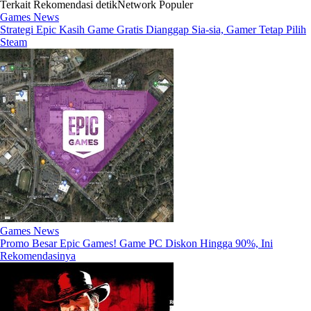
Terkait
Rekomendasi
detikNetwork
Populer
Games News
Strategi Epic Kasih Game Gratis Dianggap Sia-sia, Gamer Tetap Pilih
Steam
Games News
Promo Besar Epic Games! Game PC Diskon Hingga 90%, Ini
Rekomendasinya