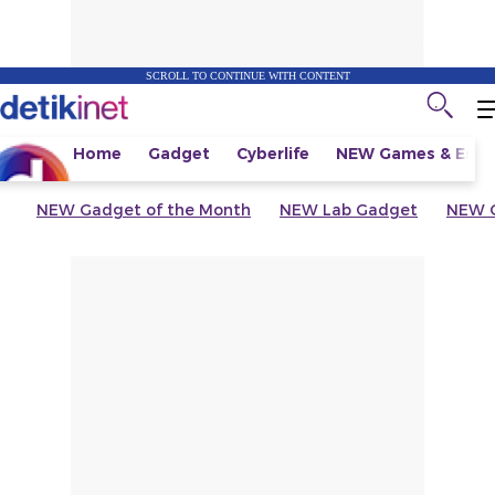
SCROLL TO CONTINUE WITH CONTENT
Home
Gadget
Cyberlife
NEW
Games & Espo
NEW
Gadget of the Month
NEW
Lab Gadget
NEW
G