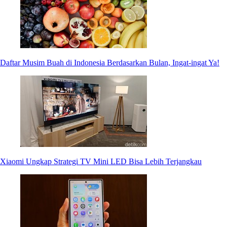
Daftar Musim Buah di Indonesia Berdasarkan Bulan, Ingat-ingat Ya!
Xiaomi Ungkap Strategi TV Mini LED Bisa Lebih Terjangkau