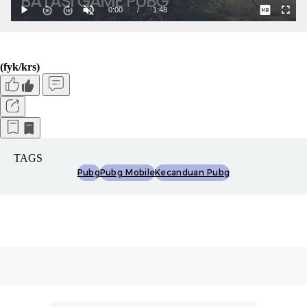
(fyk/krs)
TAGS
Pubg
Pubg Mobile
Kecanduan Pubg