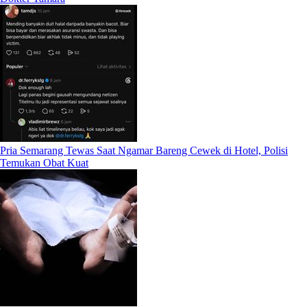
Pria Semarang Tewas Saat Ngamar Bareng Cewek di Hotel, Polisi
Temukan Obat Kuat