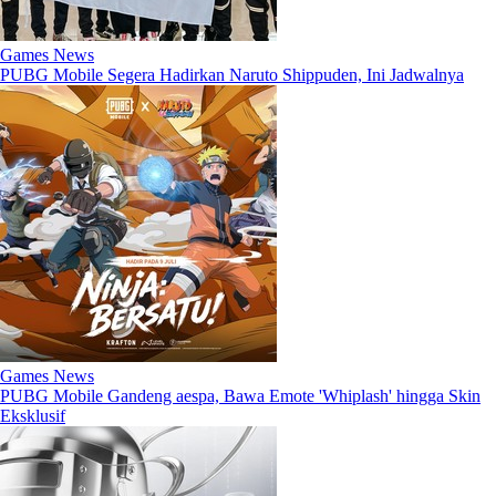
Games News
PUBG Mobile Segera Hadirkan Naruto Shippuden, Ini Jadwalnya
Games News
PUBG Mobile Gandeng aespa, Bawa Emote 'Whiplash' hingga Skin
Eksklusif