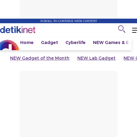
SCROLL TO CONTINUE WITH CONTENT
Home
Gadget
Cyberlife
NEW
Games & Espo
NEW
Gadget of the Month
NEW
Lab Gadget
NEW
G