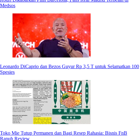
Medsos
Leonardo DiCaprio dan Bezos Guyur Rp 3,5 T untuk Selamatkan 100
Spesies
Toko Mie Tutup Permanen dan Bagi Resep Rahasia: Bisnis FnB
Rapuh Review