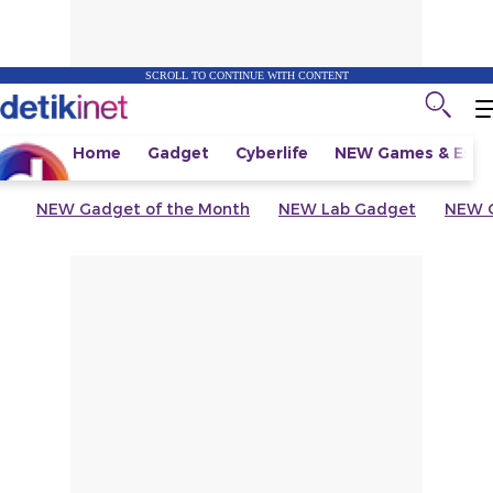
SCROLL TO CONTINUE WITH CONTENT
Home
Gadget
Cyberlife
NEW
Games & Espo
NEW
Gadget of the Month
NEW
Lab Gadget
NEW
G