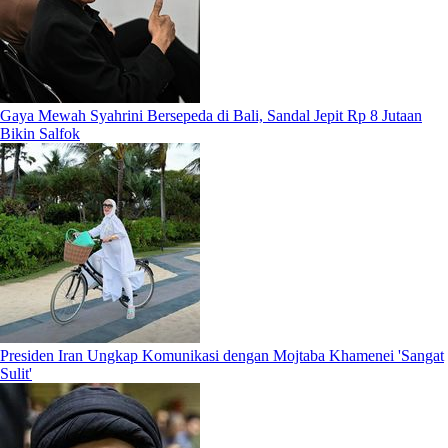
Gaya Mewah Syahrini Bersepeda di Bali, Sandal Jepit Rp 8 Jutaan
Bikin Salfok
Presiden Iran Ungkap Komunikasi dengan Mojtaba Khamenei 'Sangat
Sulit'