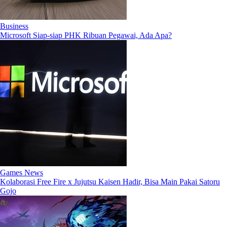
Business
Microsoft Siap-siap PHK Ribuan Pegawai, Ada Apa?
Games News
Kolaborasi Free Fire x Jujutsu Kaisen Hadir, Bisa Main Pakai Satoru
Gojo