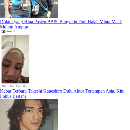
Dokter yang Hina Pasien BPJS 'Banyakin Duit Halal' Minta Maaf:
Mohon Ampun
Kabar Terbaru Takeshi Kaneshiro Dulu Aktor Tertampan Asia, Kini
Fokus Bertani