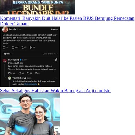
Komentari 'Banyakin Duit Halal' ke Pasien BPJS Berujung Pemecatan
Dokter Tamara
Sehat Sekaligus Habiskan Waktu Bareng ala Anji dan Istri