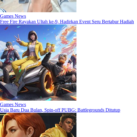
Games News
Free Fire Rayakan Ultah ke-9, Hadirkan Event Seru Bertabur Hadiah
Games News
Usia Baru Dua Bulan, Spin-off PUBG: Battlegrounds Ditutup