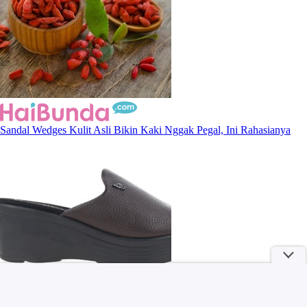
Sandal Wedges Kulit Asli Bikin Kaki Nggak Pegal, Ini Rahasianya