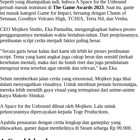
Seperti yang disampaikan tadi, bahwa A Space for the Unbound
pernah masuk nominasi di
The Game Awards 2023
. Saat itu, game
ini masuk kategori Game for Impact, bersaing dengan Chants of
Sennaar, Goodbye Volcano High, TCHIA, Terra Nil, dan Venba.
CEO Mojiken Studio, Eka Pamudita, mengungkapkan bahwa proses
penggarapannya memakan waktu bertahun-tahun. Dari penjelasannya,
pembuatan script cerita menjadi faktor paling besar.
"Secara garis besar kalau dari kami sih lebih ke proses pembuatan
script. Tema yang kami angkat juga cukup berat dan sensitif (terkait
kesehatan mental), maka dari itu butuh riset dan juga pendalaman
mengenai tema tersebut agar otentik dan relevan," kata Eka.
Selain memberikan jalan cerita yang emosional, Mojiken juga lihai
dalam menyuguhkan visualnya. Untuk membuat pemain bernostalgia,
mereka lebih memilih gaya visual yang terinspirasi dari anime-anime
karya Makoto Shinkai.
A Space for the Unbound dibuat oleh Mojiken. Lalu untuk
peluncurannya dipercayakan kepada Toge Productions.
Apabila penasaran dengan cerita lengkap dan gameplay yang
ditawarkan, gamer dapat membelinya di Steam seharga Rp 99.900.