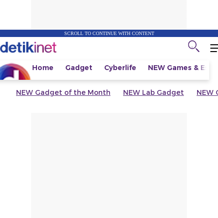
SCROLL TO CONTINUE WITH CONTENT
Home
Gadget
Cyberlife
NEW
Games & Espo
NEW
Gadget of the Month
NEW
Lab Gadget
NEW
G