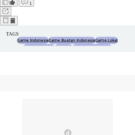
1
TAGS
Game Indonesia
Game Buatan Indonesia
Game Lokal
Game Tanah Air
Game Pc
Developer Indonesia
Bikinbanggaindonesia