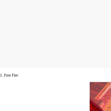
1. Free Fire