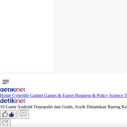
Home
Cyberlife
Gadget
Games & Esport
Business & Policy
Science
T
10 Game Android Terpopuler dan Gratis, Asyik Dimainkan Bareng Ke