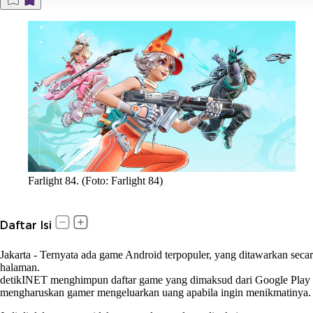
Farlight 84. (Foto: Farlight 84)
Daftar Isi
Jakarta
-
Ternyata ada
game Android terpopuler
, yang ditawarkan secar
halaman.
detikINET
menghimpun daftar game yang dimaksud dari
Google Play 
mengharuskan gamer mengeluarkan uang apabila ingin menikmatinya.