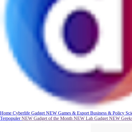
Home
Cyberlife
Gadget
NEW
Games & Esport
Business & Policy
Sc
Terpopuler
NEW
Gadget of the Month
NEW
Lab Gadget
NEW
Geeks