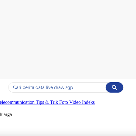
Cancel
Yang sedang ramai dicari
elecommunication
Tips & Trik
Foto
Video
Indeks
#1
data live draw sgp
luarga
#2
gempa hari ini
#3
prabowo