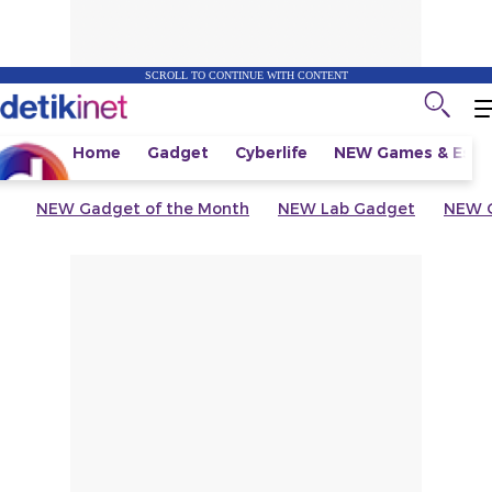
SCROLL TO CONTINUE WITH CONTENT
Home
Gadget
Cyberlife
NEW
Games & Espo
NEW
Gadget of the Month
NEW
Lab Gadget
NEW
G