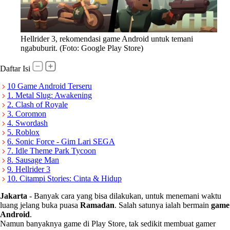
Hellrider 3, rekomendasi game Android untuk temani
ngabuburit. (Foto: Google Play Store)
Daftar Isi
10 Game Android Terseru
1. Metal Slug: Awakening
2. Clash of Royale
3. Coromon
4. Swordash
5. Roblox
6. Sonic Force - Gim Lari SEGA
7. Idle Theme Park Tycoon
8. Sausage Man
9. Hellrider 3
10. Citampi Stories: Cinta & Hidup
Jakarta
-
Banyak cara yang bisa dilakukan, untuk menemani waktu
luang jelang buka puasa
Ramadan
. Salah satunya ialah bermain
game
Android
.
Namun banyaknya game di Play Store, tak sedikit membuat gamer