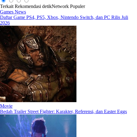
Terkait
Rekomendasi
detikNetwork
Populer
Games News
Daftar Game PS4, PS5, Xbox, Nintendo Switch, dan PC Rilis Juli
2026
Movie
Bedah Trailer Street Fighter: Karakter, Referensi, dan Easter Eggs