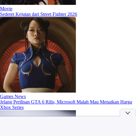
Movie
Sederet Kejutan dari Street Fighter 2026
Games News
Jelang Perilisan GTA 6 Rilis, Microsoft Malah Mau Menaikan Harga
Xbox Series