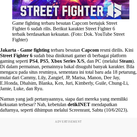
Game fighting terbaru besutan Capcom bertajuk Street
Fighter 6 sudah rilis. Berikut karakter Street Fighter 6
terbaik berdasarkan kekuatan. (Foto: Dok. YouTube Street
Fighter)
Jakarta
-
Game fighting
terbaru besutan
Capcom
resmi dirilis. Kini
Street Fighter 6
sudah bisa dinikmati gamer di berbagai platform
gaming seperti
PS4
,
PS5
,
Xbox Series X/S
, dan PC (melalui
Steam
).
Di dalam permainan, pemainnya bakal disuguhi banyak karakter. Bila
mengacu pada situs resminya, sementara ini total baru ada 18 petarung,
mulai dari Cammy, Lily, Zangief, JP, Marisa, Manon, Dee Jay,
E.Honda, Dhalsim, Blanka, Ken, Juri, Kimberly, Guile, Chung-Li,
Jamie, Luke, dan Ryu.
Namun yang jadi pertanyaannya, siapa dari mereka yang memiliki
kekuatan terbesar? Nah, kebetulan
detikINET
mendapatkan
daftarnya, seperti dihimpun melalui Screenrant, Sabtu (10/6/2023).
ADVERTISEMENT