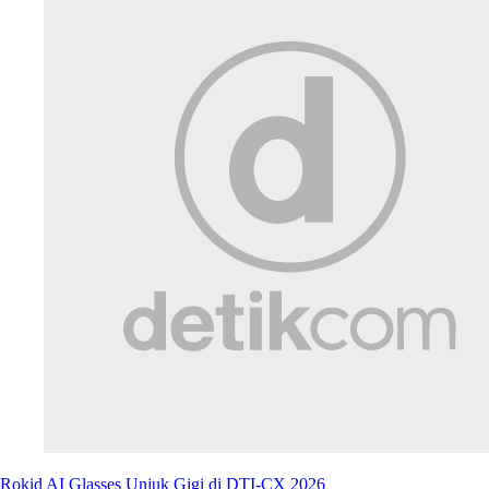
Rokid AI Glasses Unjuk Gigi di DTI-CX 2026