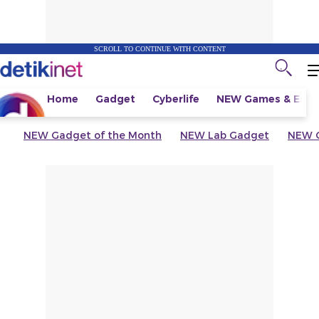
SCROLL TO CONTINUE WITH CONTENT
Home
Gadget
Cyberlife
NEW
Games & Espo
NEW
Gadget of the Month
NEW
Lab Gadget
NEW
G