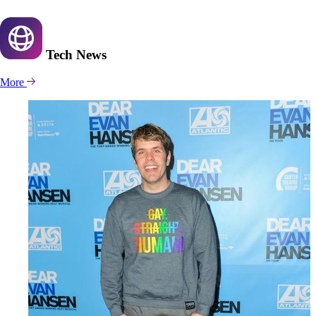
Tech
News
More