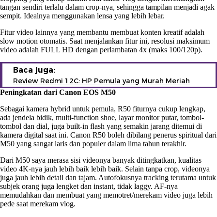
tangan sendiri terlalu dalam crop-nya, sehingga tampilan menjadi agak
sempit. Idealnya menggunakan lensa yang lebih lebar.
Fitur video lainnya yang membantu membuat konten kreatif adalah
slow motion otomatis. Saat menjalankan fitur ini, resolusi maksimum
video adalah FULL HD dengan perlambatan 4x (maks 100/120p).
Baca juga:
Review Redmi 12C: HP Pemula yang Murah Meriah
Peningkatan dari Canon EOS M50
Sebagai kamera hybrid untuk pemula, R50 fiturnya cukup lengkap,
ada jendela bidik, multi-function shoe, layar monitor putar, tombol-
tombol dan dial, juga built-in flash yang semakin jarang ditemui di
kamera digital saat ini. Canon R50 boleh dibilang penerus spiritual dari
M50 yang sangat laris dan populer dalam lima tahun terakhir.
Dari M50 saya merasa sisi videonya banyak ditingkatkan, kualitas
video 4K-nya jauh lebih baik lebih baik. Selain tanpa crop, videonya
juga jauh lebih detail dan tajam. Autofokusnya tracking terutama untuk
subjek orang juga lengket dan instant, tidak laggy. AF-nya
memudahkan dan membuat yang memotret/merekam video juga lebih
pede saat merekam vlog.