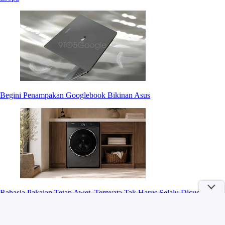
Begini Penampakan Googlebook Bikinan Asus
Rahasia Pakaian Tetap Awet, Ternyata Tak Harus Selalu Dicuci Air