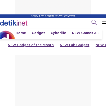
SCROLL TO CONTINUE WITH CONTENT
Home
Gadget
Cyberlife
NEW
Games & Espo
NEW
Gadget of the Month
NEW
Lab Gadget
NEW
G