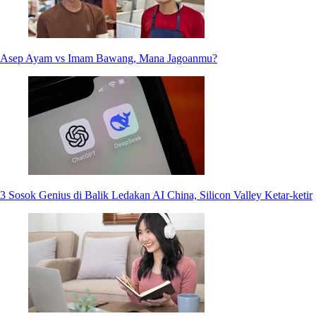
Asep Ayam vs Imam Bawang, Mana Jagoanmu?
3 Sosok Genius di Balik Ledakan AI China, Silicon Valley Ketar-ketir