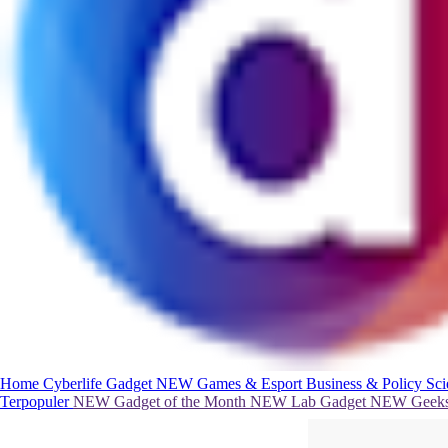
Home
Cyberlife
Gadget
NEW
Games & Esport
Business & Policy
Sc
Terpopuler
NEW
Gadget of the Month
NEW
Lab Gadget
NEW
Geeks