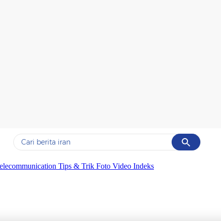
Cancel
Yang sedang ramai dicari
elecommunication
Tips & Trik
Foto
Video
Indeks
#1
data live draw sgp
#2
gempa hari ini
#3
prabowo