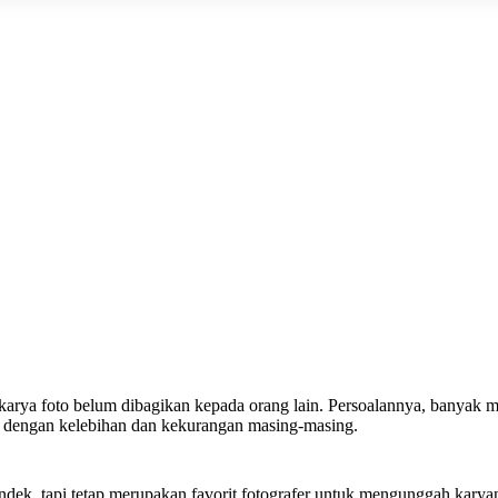
a karya foto belum dibagikan kepada orang lain. Persoalannya, banyak m
 ini dengan kelebihan dan kekurangan masing-masing.
ndek, tapi tetap merupakan favorit fotografer untuk mengunggah karya