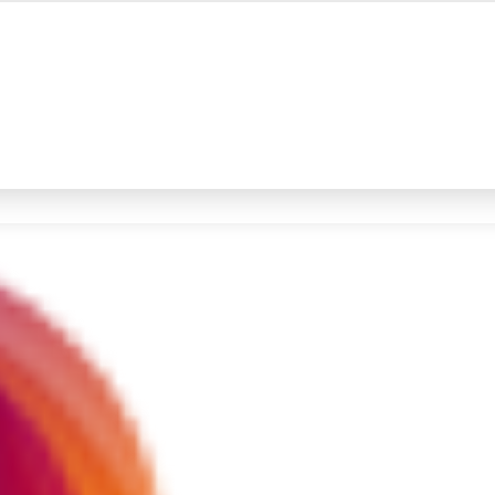
#4
iran
#5
demo
Promoted
Terakhir yang dicari
Loading...