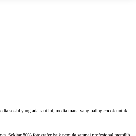
edia sosial yang ada saat ini, media mana yang paling cocok untuk
nya. Sekitar 80% fotografer baik pemula sampai profesional memilih