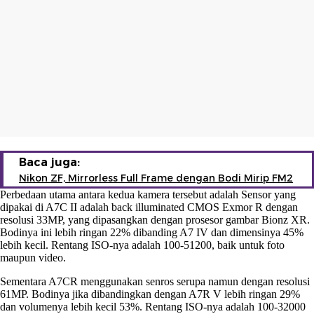
Baca juga:
Nikon ZF, Mirrorless Full Frame dengan Bodi Mirip FM2
Perbedaan utama antara kedua kamera tersebut adalah Sensor yang
dipakai di A7C II adalah back illuminated CMOS Exmor R dengan
resolusi 33MP, yang dipasangkan dengan prosesor gambar Bionz XR.
Bodinya ini lebih ringan 22% dibanding A7 IV dan dimensinya 45%
lebih kecil. Rentang ISO-nya adalah 100-51200, baik untuk foto
maupun video.
Sementara A7CR menggunakan senros serupa namun dengan resolusi
61MP. Bodinya jika dibandingkan dengan A7R V lebih ringan 29%
dan volumenya lebih kecil 53%. Rentang ISO-nya adalah 100-32000