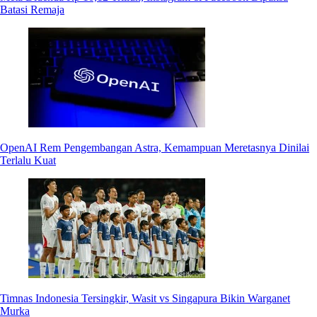
Batasi Remaja
OpenAI Rem Pengembangan Astra, Kemampuan Meretasnya Dinilai
Terlalu Kuat
Timnas Indonesia Tersingkir, Wasit vs Singapura Bikin Warganet
Murka