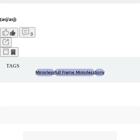
(asj/asj)
0
TAGS
Mirrorless
Full Frame Mirrorless
Sony