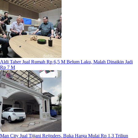
Aldi Taher Jual Rumah Rp 6,5 M Belum Laku, Malah Dinaikin Jadi
Rp 7 M
Man City Jual Tijjani Reijnders, Buka Harga Mulai Rp 1,3 Triliun