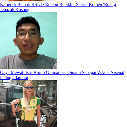
Karier dr Beni di RSUD Ruteng Berakhir Seusai Komen 'Ruang
Jenazah Kosong'
Gaya Mewah Istri Bruno Guimaraes, Dinanti Sebagai WAGs Arsenal
Paling Glamour