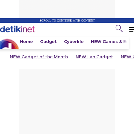
SCROLL TO CONTINUE WITH CONTENT
Home
Gadget
Cyberlife
NEW
Games & Espo
NEW
Gadget of the Month
NEW
Lab Gadget
NEW
G