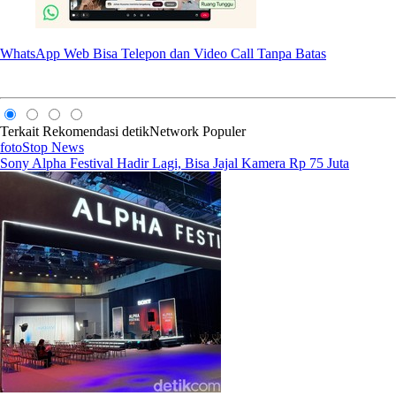
WhatsApp Web Bisa Telepon dan Video Call Tanpa Batas
Terkait
Rekomendasi
detikNetwork
Populer
fotoStop News
Sony Alpha Festival Hadir Lagi, Bisa Jajal Kamera Rp 75 Juta