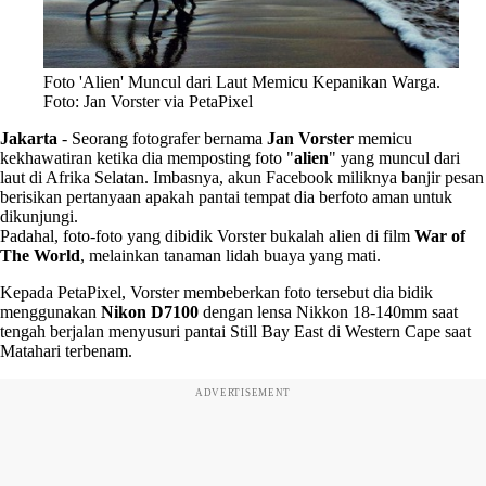
Foto 'Alien' Muncul dari Laut Memicu Kepanikan Warga.
Foto: Jan Vorster via PetaPixel
Jakarta
-
Seorang fotografer bernama
Jan Vorster
memicu
kekhawatiran ketika dia memposting foto "
alien
" yang muncul dari
laut di Afrika Selatan. Imbasnya, akun Facebook miliknya banjir pesan
berisikan pertanyaan apakah pantai tempat dia berfoto aman untuk
dikunjungi.
Padahal, foto-foto yang dibidik Vorster bukalah alien di film
War of
The World
, melainkan tanaman lidah buaya yang mati.
Kepada PetaPixel, Vorster membeberkan foto tersebut dia bidik
menggunakan
Nikon D7100
dengan lensa Nikkon 18-140mm saat
tengah berjalan menyusuri pantai Still Bay East di Western Cape saat
Matahari terbenam.
ADVERTISEMENT