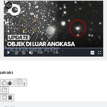
(afr/afr)
2