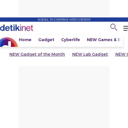
SCROLL TO CONTINUE WITH CONTENT
Home
Gadget
Cyberlife
NEW
Games & Espo
NEW
Gadget of the Month
NEW
Lab Gadget
NEW
G