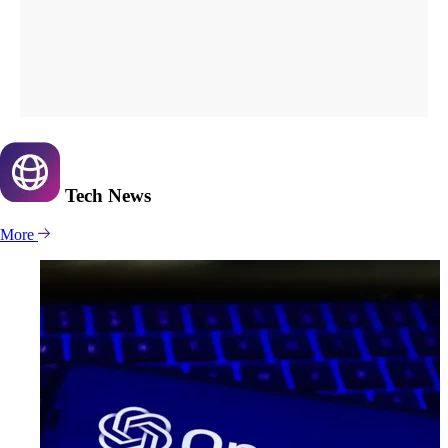
Tech
News
More