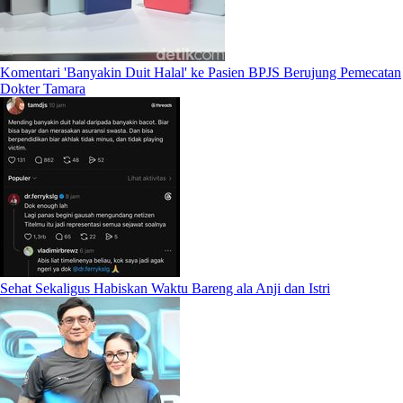
Komentari 'Banyakin Duit Halal' ke Pasien BPJS Berujung Pemecatan
Dokter Tamara
Sehat Sekaligus Habiskan Waktu Bareng ala Anji dan Istri