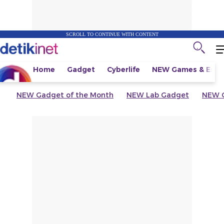
SCROLL TO CONTINUE WITH CONTENT
Home
Gadget
Cyberlife
NEW
Games & Espo
NEW
Gadget of the Month
NEW
Lab Gadget
NEW
G