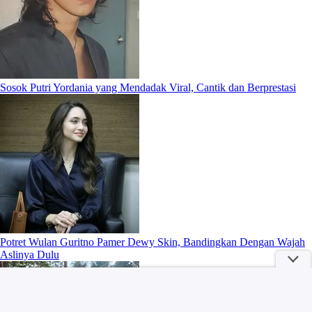
Sosok Putri Yordania yang Mendadak Viral, Cantik dan Berprestasi
Potret Wulan Guritno Pamer Dewy Skin, Bandingkan Dengan Wajah
Aslinya Dulu