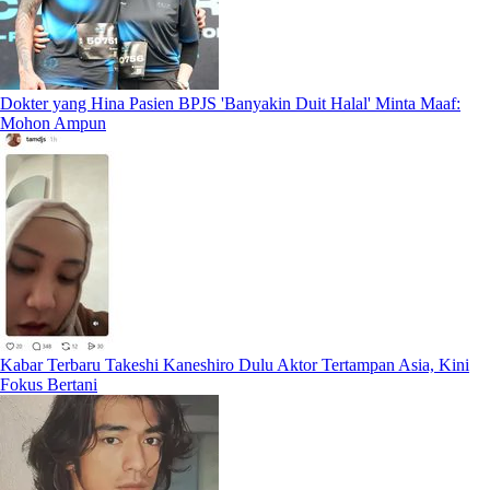
Dokter yang Hina Pasien BPJS 'Banyakin Duit Halal' Minta Maaf:
Mohon Ampun
Kabar Terbaru Takeshi Kaneshiro Dulu Aktor Tertampan Asia, Kini
Fokus Bertani