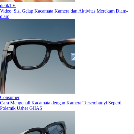
detikTV
Video: Sisi Gelap Kacamata Kamera dan Aktivitas Merekam Diam-
diam
Consumer
Cara Mengenali Kacamata dengan Kamera Tersembunyi Seperti
Polemik Usher GIIAS