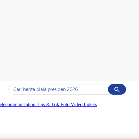
Cancel
Yang sedang ramai dicari
elecommunication
Tips & Trik
Foto
Video
Indeks
#1
data live draw sgp
#2
piala presiden 2026
#3
prabowo