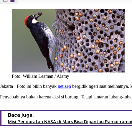
Foto: William Leaman / Alamy
Jakarta
- Foto ini bikin banyak
netizen
bergidik ngeri saat melihatnya
Penyebabnya bukan karena aksi si burung. Tetapi lantaran lubang-lub
Baca juga:
Misi Pendaratan NASA di Mars Bisa Dipantau Ramai-rama