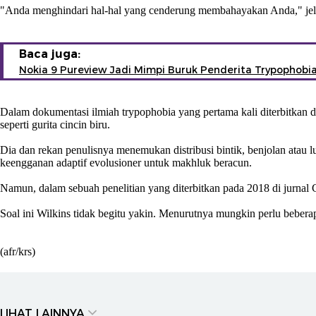
"Anda menghindari hal-hal yang cenderung membahayakan Anda," jel
Baca juga:
Nokia 9 Pureview Jadi Mimpi Buruk Penderita Trypophobi
Dalam dokumentasi ilmiah trypophobia yang pertama kali diterbitka
seperti gurita cincin biru.
Dia dan rekan penulisnya menemukan distribusi bintik, benjolan atau 
keengganan adaptif evolusioner untuk makhluk beracun.
Namun, dalam sebuah penelitian yang diterbitkan pada 2018 di jurnal
Soal ini Wilkins tidak begitu yakin. Menurutnya mungkin perlu bebera
(afr/krs)
LIHAT LAINNYA