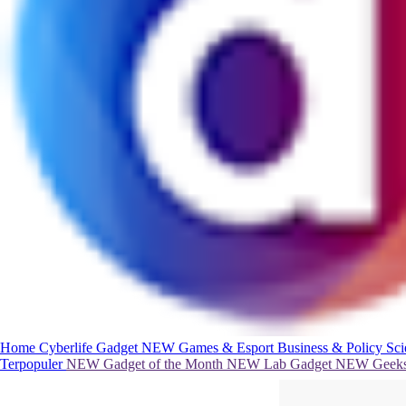
Home
Cyberlife
Gadget
NEW
Games & Esport
Business & Policy
Sc
Terpopuler
NEW
Gadget of the Month
NEW
Lab Gadget
NEW
Geeks