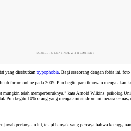
SCROLL TO CONTINUE WITH CONTENT
isi yang disebutkan
trypophobia
. Bagi seseorang dengan fobia ini, foto
sebuah forum online pada 2005. Pun begitu para ilmuwan mengatakan kon
et mungkin telah memperburuknya," kata Arnold Wilkins, psikolog Univer
. Pun begitu 10% orang yang mengalami sindrom ini merasa cemas, mual
jawab pertanyaan ini, tetapi banyak yang percaya bahwa keengganan it