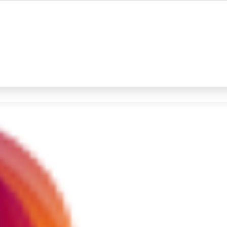
#4
iran
#5
gempa hari ini
Promoted
Terakhir yang dicari
Loading...