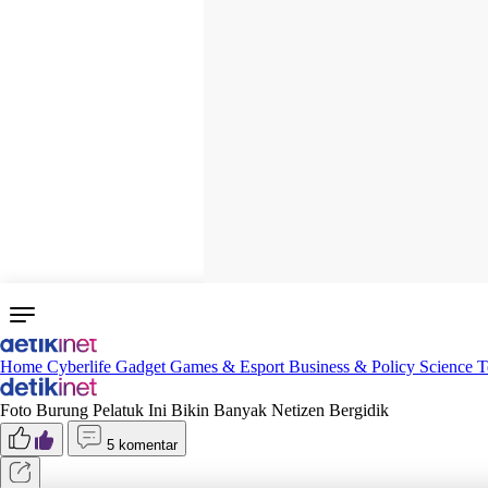
Home
Cyberlife
Gadget
Games & Esport
Business & Policy
Science
T
Foto Burung Pelatuk Ini Bikin Banyak Netizen Bergidik
5 komentar