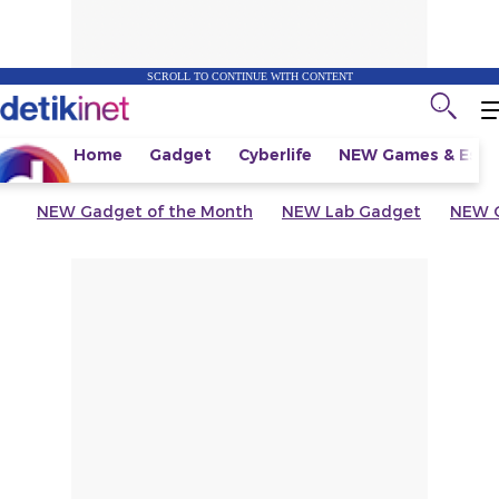
SCROLL TO CONTINUE WITH CONTENT
Home
Gadget
Cyberlife
NEW
Games & Espo
NEW
Gadget of the Month
NEW
Lab Gadget
NEW
G