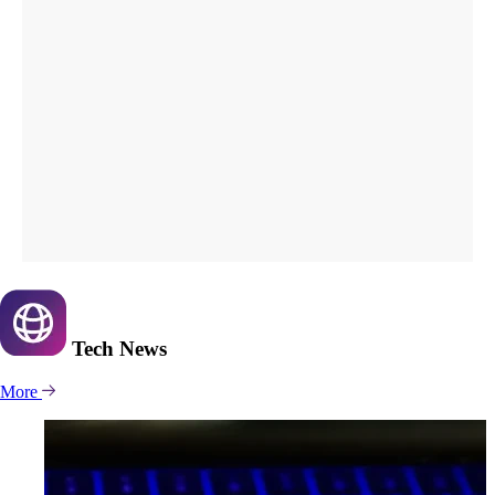
Tech
News
More