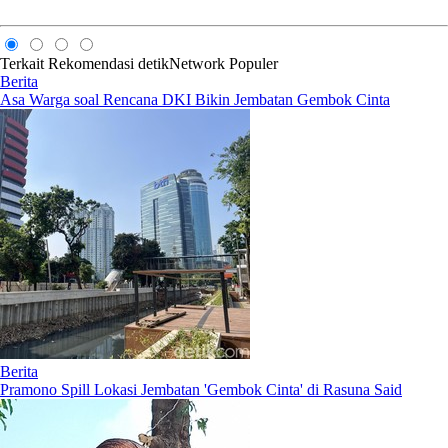
Terkait
Rekomendasi
detikNetwork
Populer
Berita
Asa Warga soal Rencana DKI Bikin Jembatan Gembok Cinta
Berita
Pramono Spill Lokasi Jembatan 'Gembok Cinta' di Rasuna Said