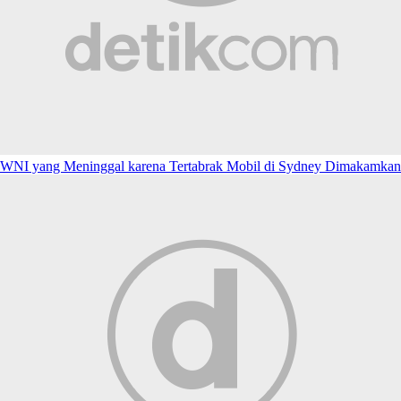
WNI yang Meninggal karena Tertabrak Mobil di Sydney Dimakamkan