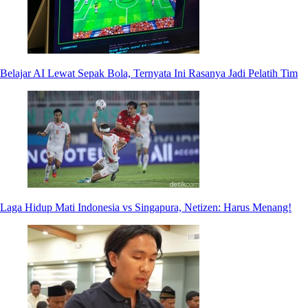
Belajar AI Lewat Sepak Bola, Ternyata Ini Rasanya Jadi Pelatih Tim
Laga Hidup Mati Indonesia vs Singapura, Netizen: Harus Menang!