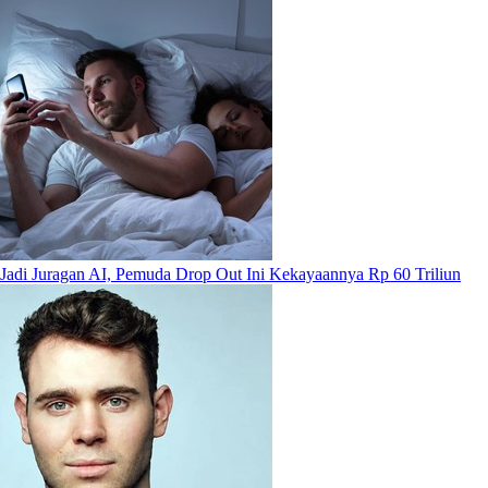
Jadi Juragan AI, Pemuda Drop Out Ini Kekayaannya Rp 60 Triliun