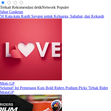
Terkait
Rekomendasi
detikNetwork
Populer
Jabar Gaskeun
50 Kata-kata Kasih Sayang untuk Keluarga, Sahabat, dan Kekasih
Moto GP
Selamat! Ini Pemenang Kuis Bold Riders Podium Picks 'Tebak Rider
MotoGP'