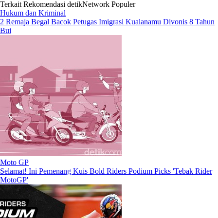
Terkait
Rekomendasi
detikNetwork
Populer
Hukum dan Kriminal
2 Remaja Begal Bacok Petugas Imigrasi Kualanamu Divonis 8 Tahun
Bui
Moto GP
Selamat! Ini Pemenang Kuis Bold Riders Podium Picks 'Tebak Rider
MotoGP'