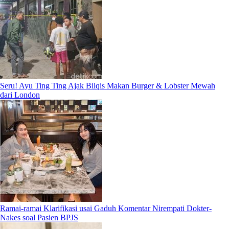
Seru! Ayu Ting Ting Ajak Bilqis Makan Burger & Lobster Mewah
dari London
Ramai-ramai Klarifikasi usai Gaduh Komentar Nirempati Dokter-
Nakes soal Pasien BPJS