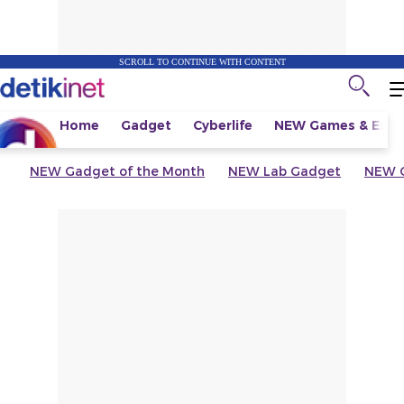
SCROLL TO CONTINUE WITH CONTENT
Home
Gadget
Cyberlife
NEW
Games & Espo
NEW
Gadget of the Month
NEW
Lab Gadget
NEW
G