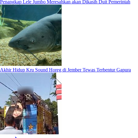
Penangkap Lele Jumbo Meresahkan akan Dikasih Duit Pemerintah
Akhir Hidup Kru Sound Horeg di Jember Tewas Terbentur Gapura