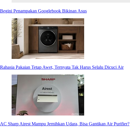
Begini Penampakan Googlebook Bikinan Asus
Rahasia Pakaian Tetap Awet, Ternyata Tak Harus Selalu Dicuci Air
AC Sharp Airest Mampu Jernihkan Udara, Bisa Gantikan Air Purifier?