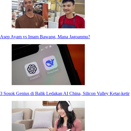
Asep Ayam vs Imam Bawang, Mana Jagoanmu?
3 Sosok Genius di Balik Ledakan AI China, Silicon Valley Ketar-ketir