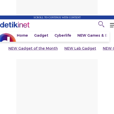
SCROLL TO CONTINUE WITH CONTENT
Home
Gadget
Cyberlife
NEW
Games & Espo
NEW
Gadget of the Month
NEW
Lab Gadget
NEW
G