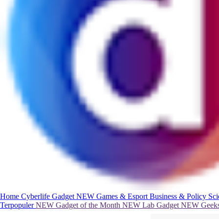
Home
Cyberlife
Gadget
NEW
Games & Esport
Business & Policy
Sc
Terpopuler
NEW
Gadget of the Month
NEW
Lab Gadget
NEW
Geeks