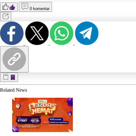
0 komentar
Related
News