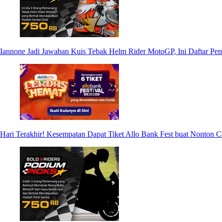
Iannone Jadi Jawaban Kuis Tebak Helm Rider MotoGP, Ini Daftar P
Hari Terakhir! Kesempatan Dapat Tiket Allo Bank Fest buat Nonton Co