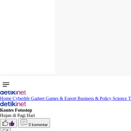
Home
Cyberlife
Gadget
Games & Esport
Business & Policy
Science
T
Kontes Fotostop
Hujan di Pagi Hari
0 komentar