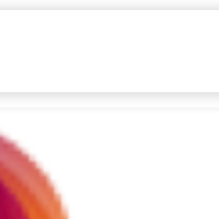
#4
iran
#5
gempa hari ini
Promoted
Terakhir yang dicari
Loading...