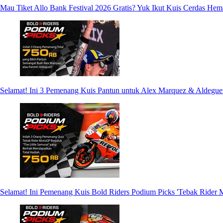
Mau Tiket Allo Bank Festival 2026 Gratis? Yuk Ikut Kuis Cerdas Hem
Selamat! Ini 3 Pemenang Kuis Pantun untuk Alex Marquez & Aldegue
Selamat! Ini Pemenang Kuis Bold Riders Podium Picks 'Tebak Rider