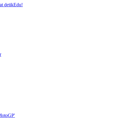
at detikEdu!
r
 MotoGP'