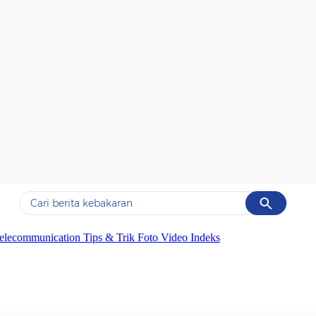
Cancel
Yang sedang ramai dicari
elecommunication
Tips & Trik
Foto
Video
Indeks
#1
data live draw sgp
#2
kebakaran
#3
prabowo