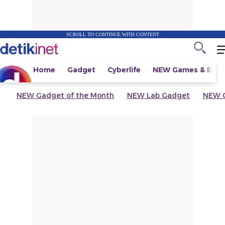
SCROLL TO CONTINUE WITH CONTENT
Home
Gadget
Cyberlife
NEW
Games & Espo
NEW
Gadget of the Month
NEW
Lab Gadget
NEW
G