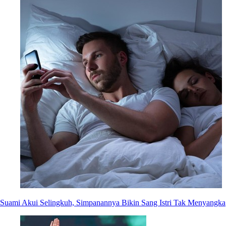
Suami Akui Selingkuh, Simpanannya Bikin Sang Istri Tak Menyangka