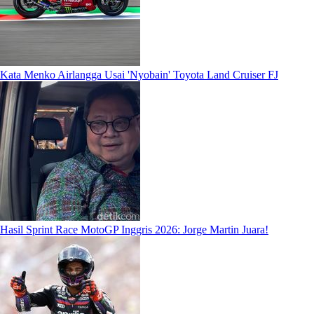
Kata Menko Airlangga Usai 'Nyobain' Toyota Land Cruiser FJ
Hasil Sprint Race MotoGP Inggris 2026: Jorge Martin Juara!