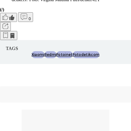
(/)
0
TAGS
Xiaomi
Redmi
Fotoinet
Fotodetikcom