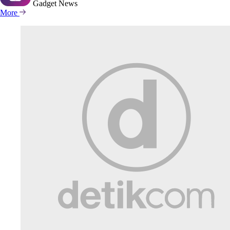
Gadget
News
More