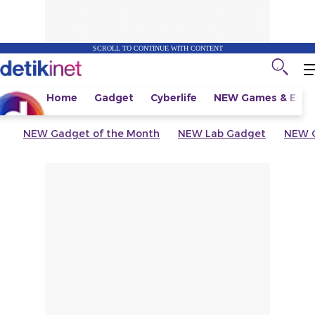
SCROLL TO CONTINUE WITH CONTENT
Home
Gadget
Cyberlife
NEW
Games & Espo
NEW
Gadget of the Month
NEW
Lab Gadget
NEW
G