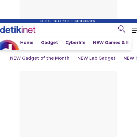
SCROLL TO CONTINUE WITH CONTENT
Home
Gadget
Cyberlife
NEW
Games & Espo
NEW
Gadget of the Month
NEW
Lab Gadget
NEW
G