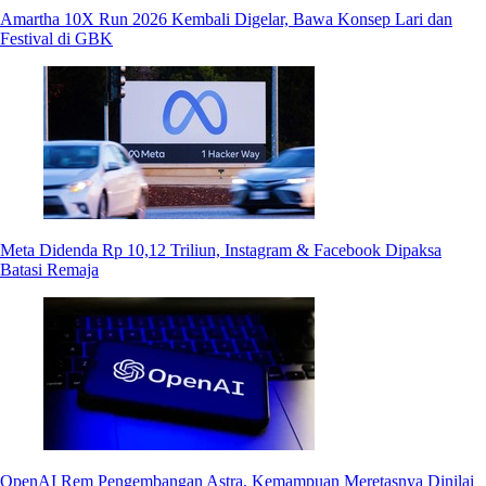
Amartha 10X Run 2026 Kembali Digelar, Bawa Konsep Lari dan
Festival di GBK
Meta Didenda Rp 10,12 Triliun, Instagram & Facebook Dipaksa
Batasi Remaja
OpenAI Rem Pengembangan Astra, Kemampuan Meretasnya Dinilai