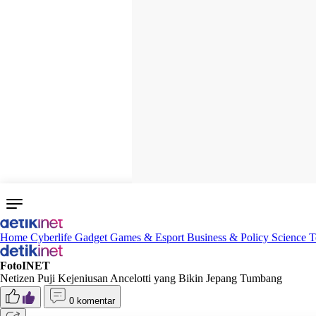
Home
Cyberlife
Gadget
Games & Esport
Business & Policy
Science
T
FotoINET
Netizen Puji Kejeniusan Ancelotti yang Bikin Jepang Tumbang
0 komentar