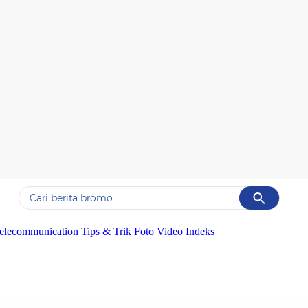
Cancel
Yang sedang ramai dicari
elecommunication
Tips & Trik
Foto
Video
Indeks
#1
ketik
#2
bromo
#3
streaming motogp