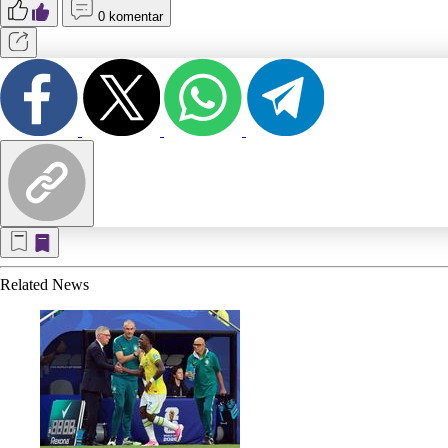
0 komentar
Related
News