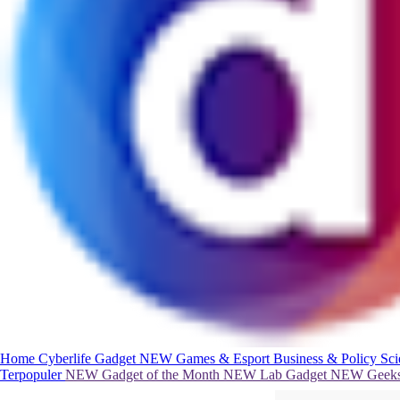
Home
Cyberlife
Gadget
NEW
Games & Esport
Business & Policy
Sc
Terpopuler
NEW
Gadget of the Month
NEW
Lab Gadget
NEW
Geeks