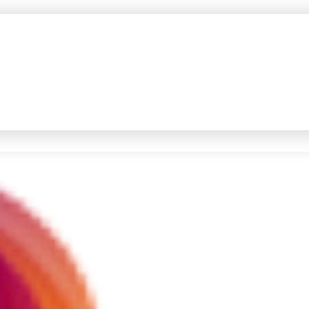
#4
prabowo
#5
data live draw sgp
Promoted
Terakhir yang dicari
Loading...