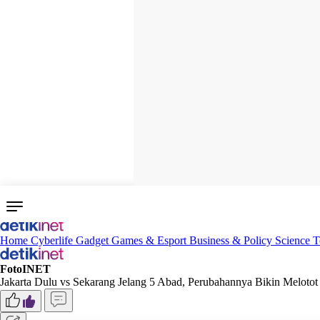
Home
Cyberlife
Gadget
Games & Esport
Business & Policy
Science
T
FotoINET
Jakarta Dulu vs Sekarang Jelang 5 Abad, Perubahannya Bikin Melotot