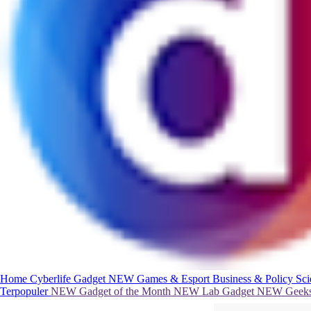
Home
Cyberlife
Gadget
NEW
Games & Esport
Business & Policy
Sc
Terpopuler
NEW
Gadget of the Month
NEW
Lab Gadget
NEW
Geeks