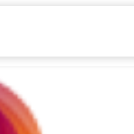
#4
iran
#5
demo
Promoted
Terakhir yang dicari
Loading...