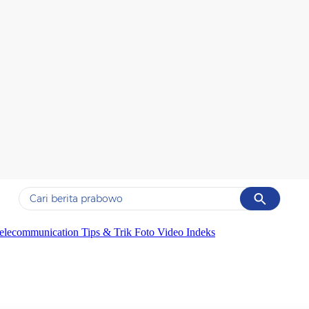
Cancel
Yang sedang ramai dicari
elecommunication
Tips & Trik
Foto
Video
Indeks
#1
gempa hari ini
#2
gempa
#3
prabowo