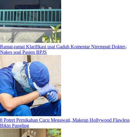
Ramai-ramai Klarifikasi usai Gaduh Komentar Nirempati Dokter-
Nakes soal Pasien BPJS
8 Potret Pernikahan Cucu Megawati, Makeup Hollywood Flawless
Bikin Pangling