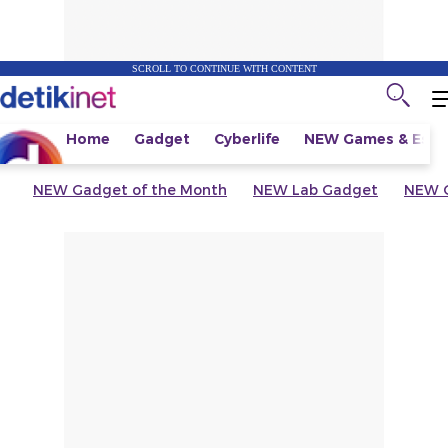
SCROLL TO CONTINUE WITH CONTENT
Home
Gadget
Cyberlife
NEW
Games & Espo
NEW
Gadget of the Month
NEW
Lab Gadget
NEW
G