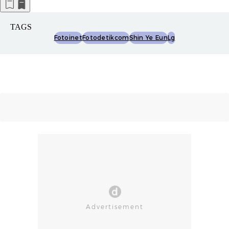
TAGS
Fotoinet
Fotodetikcom
Shin Ye Eun
Lg