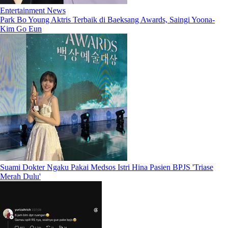
Entertainment News
Park Bo Young Aktris Terbaik di Baeksang Awards, Saingi Yoona-
Kim Go Eun
Suami Dokter Ngaku Pakai Medsos Istri Hina Pasien BPJS 'Triase
Merah Dulu'