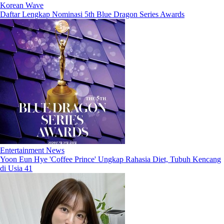
Korean Wave
Daftar Lengkap Nominasi 5th Blue Dragon Series Awards
Entertainment News
Yoon Eun Hye 'Coffee Prince' Ungkap Rahasia Diet, Tubuh Kencang
di Usia 41