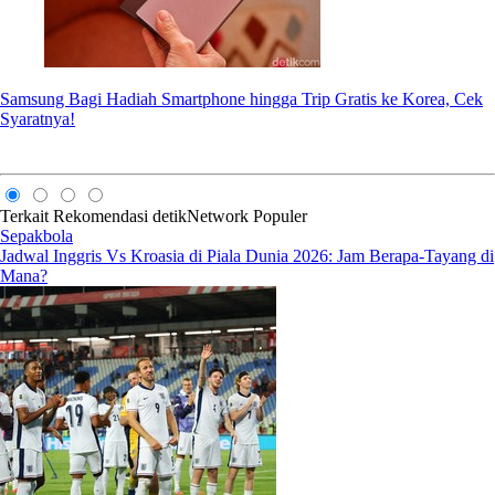
Samsung Bagi Hadiah Smartphone hingga Trip Gratis ke Korea, Cek
Syaratnya!
Terkait
Rekomendasi
detikNetwork
Populer
Sepakbola
Jadwal Inggris Vs Kroasia di Piala Dunia 2026: Jam Berapa-Tayang di
Mana?