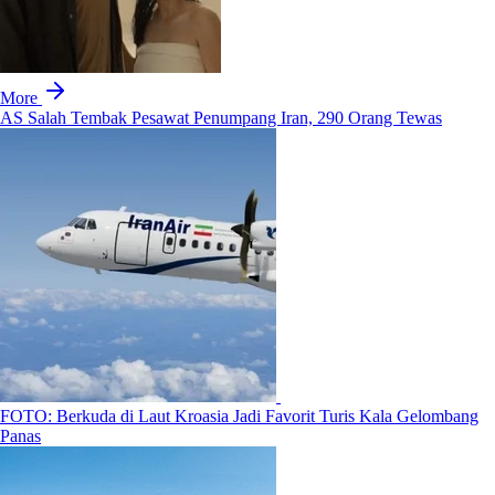
More
AS Salah Tembak Pesawat Penumpang Iran, 290 Orang Tewas
FOTO: Berkuda di Laut Kroasia Jadi Favorit Turis Kala Gelombang
Panas