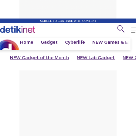
SCROLL TO CONTINUE WITH CONTENT
Home
Gadget
Cyberlife
NEW
Games & Espo
NEW
Gadget of the Month
NEW
Lab Gadget
NEW
G