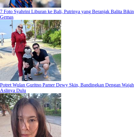
7 Foto Syahrini Liburan ke Bali, Putrinya yang Beranjak Balita Bikin
Gemas
Potret Wulan Guritno Pamer Dewy Skin, Bandingkan Dengan Wajah
Aslinya Dulu