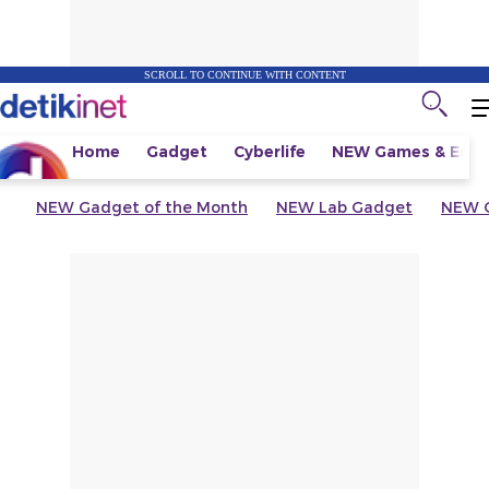
SCROLL TO CONTINUE WITH CONTENT
Home
Gadget
Cyberlife
NEW
Games & Espo
NEW
Gadget of the Month
NEW
Lab Gadget
NEW
G