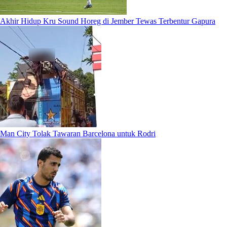
Akhir Hidup Kru Sound Horeg di Jember Tewas Terbentur Gapura
Man City Tolak Tawaran Barcelona untuk Rodri