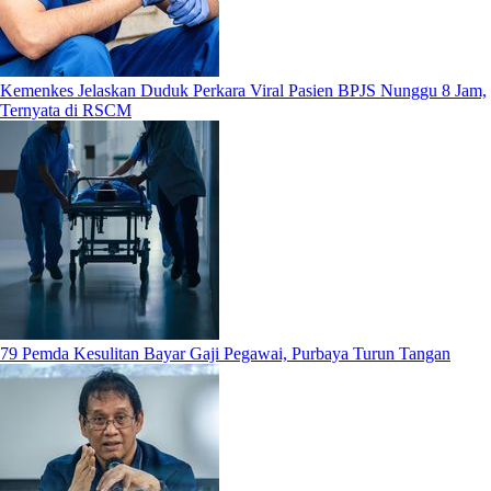
Kemenkes Jelaskan Duduk Perkara Viral Pasien BPJS Nunggu 8 Jam,
Ternyata di RSCM
79 Pemda Kesulitan Bayar Gaji Pegawai, Purbaya Turun Tangan