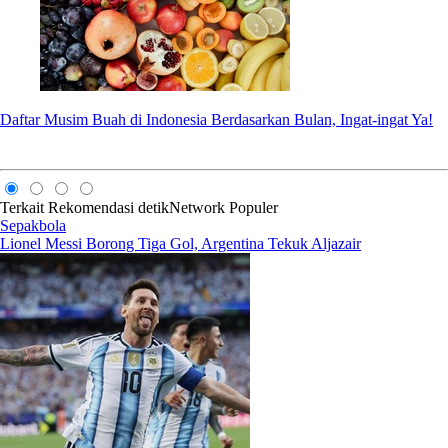
Daftar Musim Buah di Indonesia Berdasarkan Bulan, Ingat-ingat Ya!
Terkait
Rekomendasi
detikNetwork
Populer
Sepakbola
Lionel Messi Borong Tiga Gol, Argentina Tekuk Aljazair