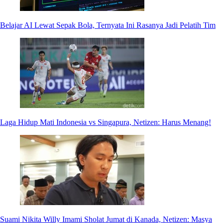
Belajar AI Lewat Sepak Bola, Ternyata Ini Rasanya Jadi Pelatih Tim
Laga Hidup Mati Indonesia vs Singapura, Netizen: Harus Menang!
Suami Nikita Willy Imami Sholat Jumat di Kanada, Netizen: Masya